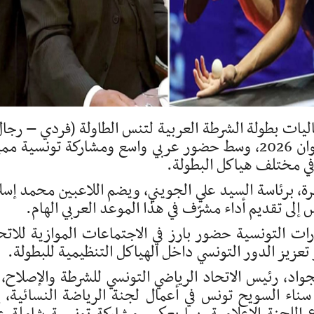
ليات بطولة الشرطة العربية لتنس الطاولة (فردي – رجال
المقررة خلال الفترة الممتدة من 22 إلى 23 جوان 2026، وسط حضور عربي واسع ومشاركة تونسية م
 في مختلف هياكل البطولة.
رة، برئاسة السيد علي الجويني، ويضم اللاعبين محمد إسل
ى تقديم أداء مشرّف في هذا الموعد العربي الهام.
ات التونسية حضور بارز في الاجتماعات الموازية للاتح
اد، رئيس الاتحاد الرياضي التونسي للشرطة والإصلاح، 
 سناء السويح تونس في أعمال لجنة الرياضة النسائية، إ