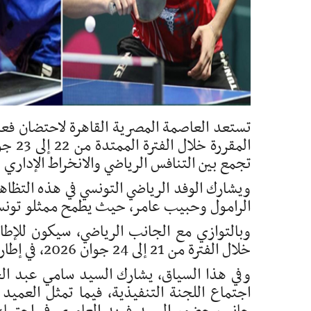
تستعد العاصمة المصرية القاهرة لاحتضان فعا
تجمع بين التنافس الرياضي والانخراط الإداري
ويشارك الوفد الرياضي التونسي في هذه التظاه
الرامول وحبيب عامر، حيث يطمح ممثلو تونس إل
وبالتوازي مع الجانب الرياضي، سيكون للإطار
خلال الفترة من 21 إلى 24 جوان 2026، في إطار تعزيز الدور التونسي داخل الهياكل التنظيمية للبطولة.
وفي هذا السياق، يشارك السيد سامي عبد الجو
اجتماع اللجنة التنفيذية، فيما تمثل العميد