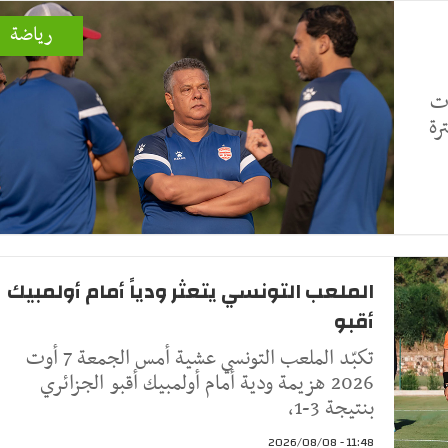
رياضة
ات
رة
الملعب التونسي يتعثر ودياً أمام أولمبيك
أقبو
تكبّد الملعب التونسي عشية أمس الجمعة 7 أوت
2026 هزيمة ودية أمام أولمبيك أقبو الجزائري
بنتيجة 3-1،
11:48 - 2026/08/08