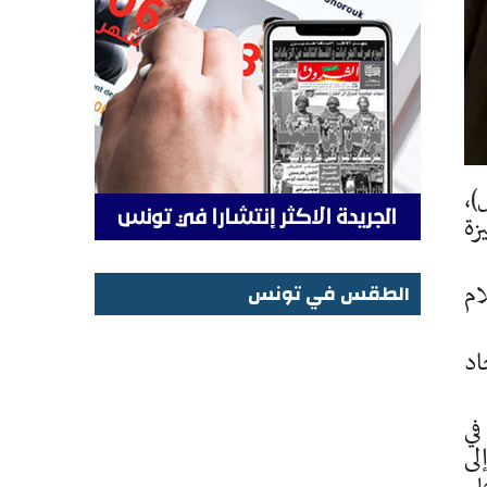
)،
ميزة
ام
الطقس في تونس
الطقس في تونس
اد
في
لى