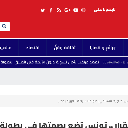
تابعونا على
Search
جرائم و قضايا
ثقافة وفنّ
اقتصاد
عالمية
تمديد مرتقب لآجال تسوية ديون الأندية قبل انطلاق البطولة
11:06 - 2026/08/08
ونس تضع بصمتها في بطولة الشرطة العربية بمصر
قرار .. تونس تضع بصمتها في بطولة