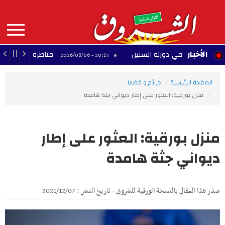
Aller
au
contenu
principal
MAIN
الأخبار
منصور في دورته الستين
مناظرة انتداب أساتذة.. وزا
20:13 - 2026/08/06
NAVIGATION
الصفحة الرئيسية
جرائم و قضايا
منزل بورقية: العثور على إطار ديواني جثة هامدة
منزل بورقية: العثور على إطار
ديواني جثة هامدة
صدر هذا المقال بالنسخة الورقية للشروق - تاريخ النشر : 2021/12/07