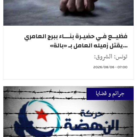
فظيــع فـي حضيـرة بنـــاء ببرج العامري
...يقتل زميله العامل بـ «بالة»
تونس: الشروق:
07:00 - 2026/08/06
جرائم و قضايا