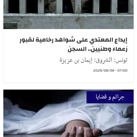
إيداع المعتدي على شواهد رخامية لقبور
زعماء وطنيين.. السجن
تونس: الشروق: إيمان بن عزيزة
07:00 - 2026/08/06
جرائم و قضايا