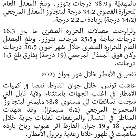
بالمهديّة و38،9 درجات بتوزر. وبلغ المعدل العام
للحرارة القصوى 34،2 درجة ليتجاوز المعدّل المرجعي
(34،2 درجة) بزيادة ب2،2 درجة.
وتراوحت معدلات الحرارة الصغرى ما بين 16،3
درجات بباجة و25،5 درجات بتوزر. وبلغ المعدل
العام للحرارة الصغرى خلال شهر جوان 20،5 درجات
وكان فوق المعدّل المرجعي (19 درجة) بفارق بلغ 1،5
درجات.
نقص في الأمطار خلال شهر جوان 2025
عاشت تونس، خلال جوان الفارط، نقصا في كميات
الامطار في اغلب الجهات باستثناء ولاية نابل التي
سجلت تساقطات الى مستوى 38،8 مليمترا ليتجاوز
المجموع المرجعي (6،2 مليمترا). وقد شهدت
المناطق في الشمال والمرتفعات تقلبات جوية خلال
يومي 18 و19 جوان الفارط اثر هبوب رياح باردة
ساهمت في ظهور خلايا رعدية ونزول الأمطار.