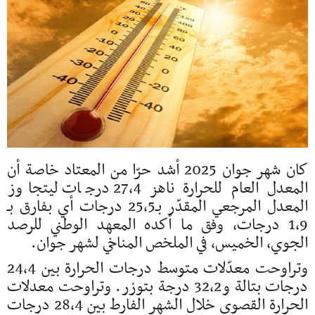
كان شهر جوان 2025 أشد حرّا من المعتاد خاصة أن
المعدل العام للحرارة ناهز 27،4 درجات ليتجاوز
المعدل ​​المرجعي المقدّر بـ25،5 درجات أي بفارق بـ
1،9 درجات، وفق ما أكده المعهد الوطني للرصد
الجوي، الخميس، في الملخص المناخي لشهر جوان.
وتراوحت معدّلات متوسط درجات الحرارة بين 24،4
درجات بتالة و32،2 درجة بتوزر. وتراوحت معدلات
الحرارة القصوى خلال الشهر الفارط بين 28،4 درجات