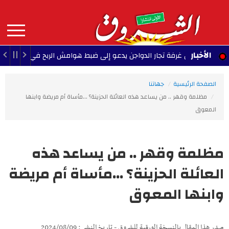
Aller
au
contenu
principal
MAIN
الأخبار
رئيس غرفة تجار الدواجن يدعو إلى ضبط هوامش الربح في أقرب الآجال
NAVIGATION
الصفحة الرئيسية
جهاتنا
مظلمة وقهر .. من يساعد هذه العائلة الحزينة؟ ...مأساة أم مريضة وابنها
المعوق
مظلمة وقهر .. من يساعد هذه
العائلة الحزينة؟ ...مأساة أم مريضة
وابنها المعوق
صدر هذا المقال بالنسخة الورقية للشروق - تاريخ النشر : 2024/08/09