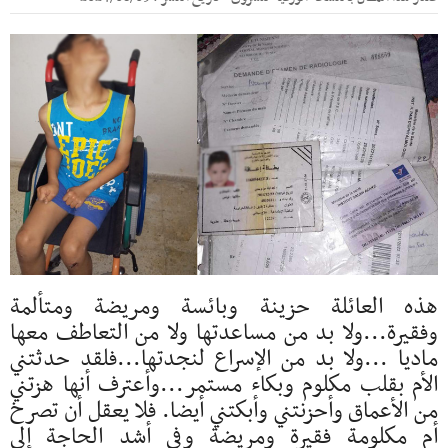
هذه العائلة حزينة وبائسة ومريضة ومتألمة
وفقيرة...ولا بد من مساعدتها ولا من التعاطف معها
ماديا ...ولا بد من الإسراع لنجدتها...فلقد حدثتني
الأم بقلب مكلوم وبكاء مستمر...وأعترف أنها هزتني
من الأعماق وأحزنتني وأبكتني أيضا. فلا يعقل أن تصرخ
أم مكلومة فقيرة ومريضة وفي أشد الحاجة إلى