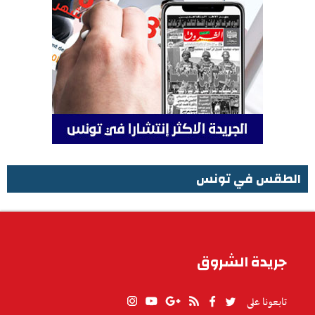
الطقس في تونس
الطقس في تونس
جريدة الشروق
تابعونا على