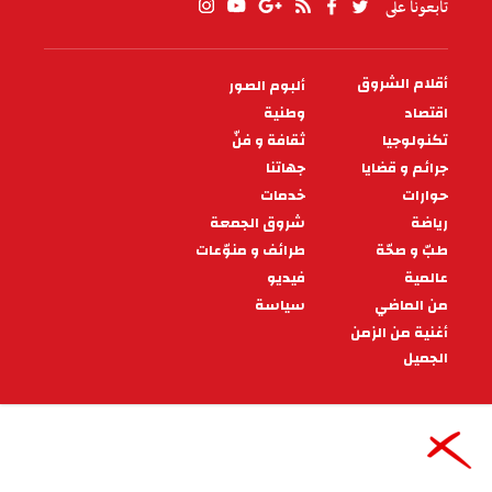
تابعونا على
أقلام الشروق
ألبوم الصور
PIED
DE
اقتصاد
وطنية
PAGE
تكنولوجيا
ثقافة و فنّ
جرائم و قضايا
جهاتنا
حوارات
خدمات
رياضة
شروق الجمعة
طبّ و صحّة
طرائف و منوّعات
عالمية
فيديو
من الماضي
سياسة
أغنية من الزمن
الجميل