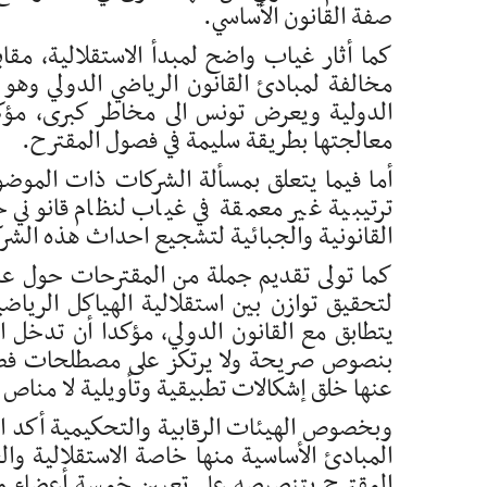
صفة القانون الأساسي.
كما أثار غياب واضح لمبدأ الاستقلالية، مقاب
مخالفة لمبادئ القانون الرياضي الدولي وهو 
الدولية ويعرض تونس الى مخاطر كبرى، مؤكدا
معالجتها بطريقة سليمة في فصول المقترح.
ترتيبية غير معمقة في غياب لنظام قانوني ح
القانونية والجبائية لتشجيع احداث هذه الشر
كما تولى تقديم جملة من المقترحات حول ع
لتحقيق توازن بين استقلالية الهياكل الرياض
يتطابق مع القانون الدولي، مؤكدا أن تدخل 
بنصوص صريحة ولا يرتكز على مصطلحات فضفا
عنها خلق إشكالات تطبيقية وتأويلية لا مناص 
وبخصوص الهيئات الرقابية والتحكيمية أكد ال
المبادئ الأساسية منها خاصة الاستقلالية وا
المقترح بتنصيصه على تعيين خمسة أعضاء من