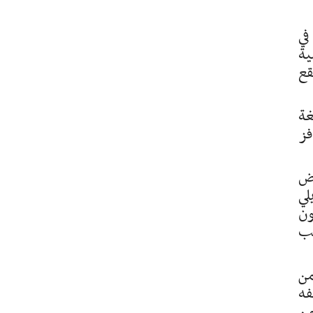
في
ية
قع
ءت في صيغة
فز
وض
لي
ون
تب
من
فه
من