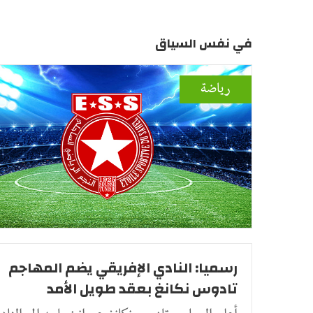
في نفس السياق
رياضة
رسميا: النادي الإفريقي يضم المهاجم
تادوس نكانغ بعقد طويل الأمد