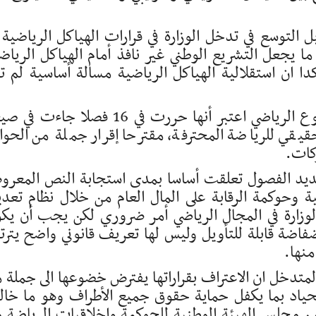
ل التوسع في تدخل الوزارة في قرارات الهياكل الرياضية 
ما يجعل التشريع الوطني غير نافذ أمام الهياكل الرياض
 ان استقلالية الهياكل الرياضية مسالة أساسية لم ت
أما فيما يتعلق بمسألة الشركات ذات الموضوع الرياضي اعتبر أنها حررت في 16 فصلا جا
قيقي للرياضة المحترفة، مقترحا إقرار جملة من الحوا
كات.
ديد الفصول تعلقت أساسا بمدى استجابة النص المعر
ية وحوكمة الرقابة على المال العام من خلال نظام تعدي
الوزارة في المجال الرياضي أمر ضروري لكن يجب أن يك
ضة قابلة للتأويل وليس لها تعريف قانوني واضح يتر
منها.
متدخل ان الاعتراف بقراراتها يفترض خضوعها الى جملة 
لحياد بما يكفل حماية حقوق جميع الأطراف وهو ما خال
 مجلس الهيئة الوطنية للحوكمة واخلاقيات الرياضة 