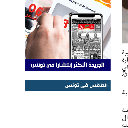
رة
رة
اي
ثة
الطقس في تونس
ية
الطقس في تونس
ضة
لى
نه