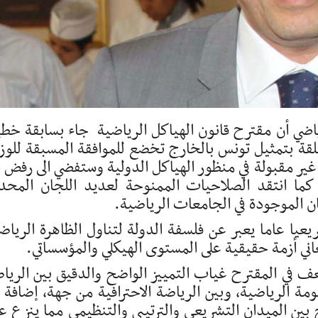
اضي أن مقترح قانون الهياكل الرياضية جاء بسابقة خطي
قة بتمثيل تونس بالخارج تخضع للموافقة المسبقة للوزا
 غير مقبولة في منظور الهياكل الدولية وستفضي الى رفض 
 كما انتقد الصلاحيات الممنوحة لعديد اللجان المحد
جان الموجودة في الجامعات الرياضية.
عيا عاما يعبر عن فلسفة الدولة لتناول الظاهرة الرياض
عاني أزمة حقيقية على المستوى الهيكلي والمؤسساتي.
ف في المقترح غياب التمييز الواضح والدقيق بين الريا
نظومة الرياضية، وبين الرياضة الاحترافية من جهة، إضافة ا
ين الميدان التشريعي والترتيبي والتنظيمي مما ينزع ع