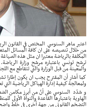
اعتبر ماهر السنوسي المختص في القانون الري
من خلال تنصيصه على ان كافة المسائل المتعل
المكلفة بالرياضة معتبرا ان مثل هذه الصياغة
ترشح تونسي باعتباره مرشح وزارة الرياضة.
والمعينة من قبل الوزارة والتي تتقاطع مع الل
كما أشار أن المقترح يجب ان يكون إطارا تشري
ولمعالجة كيفية إدارة الهياكل الرياضية التي ت
و شدّد السنوسي على أنّ من أبرز مكامن الضع
الهاوية باعتبارها القاعدة والنواة الأولى للم
التضخم القانوني من جهة أخرى في خلط واضح ب