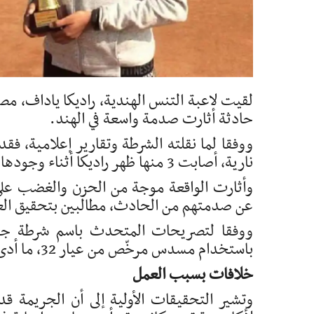
لقيت لاعبة التنس الهندية، راديكا ياداف، مصرع
حادثة أثارت صدمة واسعة في الهند.
نارية، أصابت 3 منها ظهر راديكا أثناء وجودها في المطبخ.
وأثارت الواقعة موجة من الحزن والغضب على 
عن صدمتهم من الحادث، مطالبين بتحقيق الع
ووفقا لتصريحات المتحدث باسم شرطة جورو
باستخدام مسدس مرخّص من عيار 32، ما أدى إلى إصابتها بثلاث رصاصات من أصل خمس.
خلافات بسبب العمل
وتشير التحقيقات الأولية إلى أن الجريمة قد