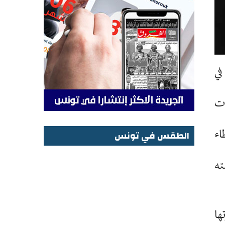
في
لد الضحية، ما لا يقل عن 5 طلقات
اء
الطقس في تونس
الطقس في تونس
ته
ها