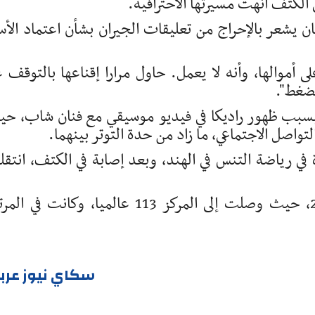
الكتف أنهت مسيرتها الاحترافية.
 يشعر بالإحراج من تعليقات الجيران بشأن اعتماد الأس
ى أموالها، وأنه لا يعمل. حاول مرارا إقناعها بالتوقف 
لضغط".
بسبب ظهور راديكا في فيديو موسيقي مع فنان شاب، ح
تواصل الاجتماعي، ما زاد من حدة التوتر بينهما.
 في رياضة التنس في الهند، وبعد إصابة في الكتف، انتق
وقد بلغت أعلى تصنيف لها في نوفمبر 2024، حيث وصلت إلى المركز 113 عالميا، وكانت في
سكاي نيوز عرب