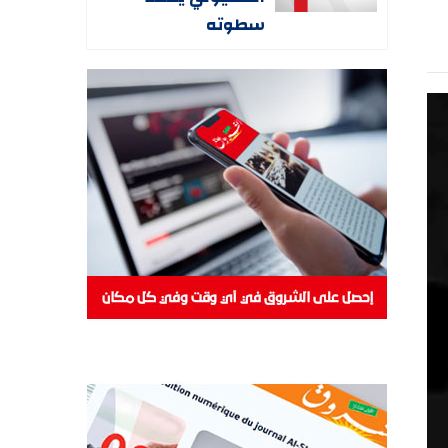
سطوته