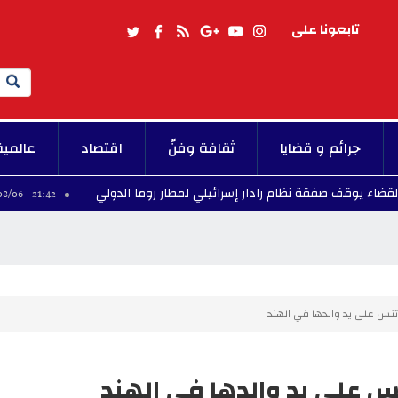
تابعونا على
Search
جرائم و قضايا
ثقافة وفنّ
اقتصاد
عالمية
ف صفقة نظام رادار إسرائيلي لمطار روما الدولي
برشل
21:42 - 2026/08/06
تنس على يد والدها في الهند
س على يد والدها في الهند