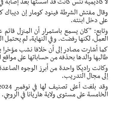
لأكاديمية تنس كانت قد أسستها بعد إصابة في 
وقال مفتش الشرطة فينود كومار إن ديباك كان
على دخل ابنته.
وتابع: "كان يسمع باستمرار أن المنزل قائم عل
العمل، لكنها رفضت. وفي النهاية، لم يحتمل ا
كما أشارت مصادر إلى أن خلافا نشب مؤخرا 
طالبها والدها بحذفه من حساباتها على مواقع ال
وكانت راديكا واحدة من أبرز الوجوه الصاعدة
إلى مجال التدريب.
الخامسة على مستوى ولاية هاريانا في الزوجي.