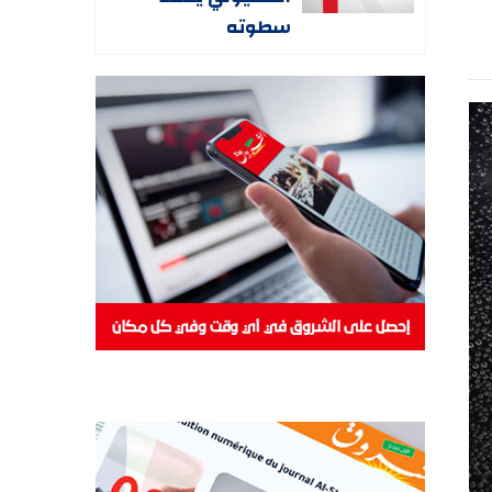
سطوته