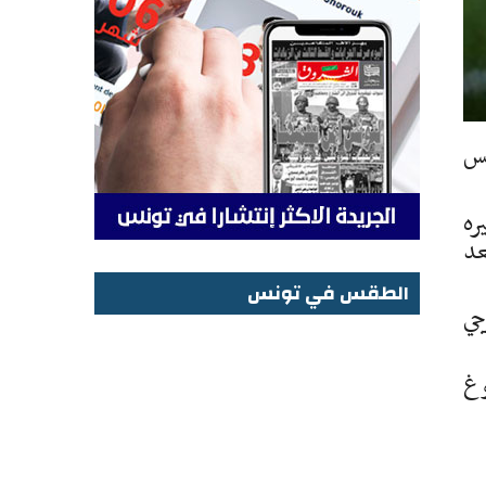
نس
ره
عد
الطقس في تونس
رجي
الطقس في تونس
وغ