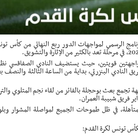
رنامج الرسمي لمواجهات الدور ربع النهائي من كأس تو
 ماي موعداً مع مواجهتين قويتين، حيث يستضيف النادي الصفاقسي نظي
ق النادي البنزرتي، بداية من الساعة الثالثة والنصف ب
، فستشهد مواجهة تجمع بعث بوحجلة بالفائز من لقاء نجم المتلوي والت
اير فريق شبيبة العمران.
لمتأهلة، في ظل طموحات الجميع لمواصلة المشوار وبل
لكأس تونس لكرة القدم: