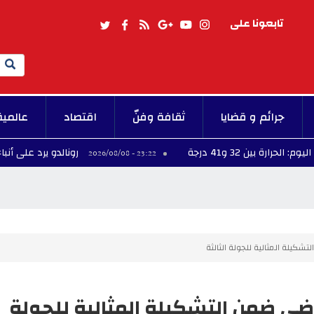
تابعونا على
Search
جرائم و قضايا
ثقافة وفنّ
اقتصاد
عالمية
و41 درجة
رونالدو يرد على أنباء زواجه من 
23:22 - 2026/08/08
شكيلة المثالية للجولة الثالثة
اضي ضمن التشكيلة المثالية للجولة