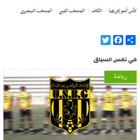
كأس أمم إفريقيا
الكاف
المنتخب الليبي
المنتخب النيجيري
Twitter
Facebook
Share
في نفس السياق
رياضة