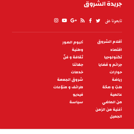
جريدة الشروق
تابعونا على
أقلام الشروق
ألبوم الصور
PIED
DE
اقتصاد
وطنية
PAGE
تكنولوجيا
ثقافة و فنّ
جرائم و قضايا
جهاتنا
حوارات
خدمات
رياضة
شروق الجمعة
طبّ و صحّة
طرائف و منوّعات
عالمية
فيديو
من الماضي
سياسة
أغنية من الزمن
الجميل