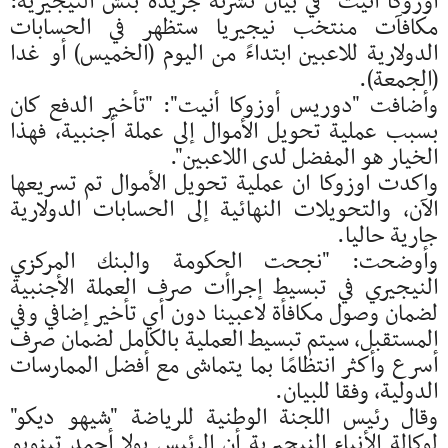
أوزوكا أنيت" في بيان نشرته جريدة بنش النيجيرية:
مكافآت منتخب نيجيريا ستظهر في الحسابات
الدولارية للاعبين ابتداءً من اليوم (الخميس) أو غدا
(الجمعة).
وأضافت "دوريس أوزوكا أنيت": "تأخير الدفع كان
بسبب عملية تحويل الأموال إلى عملة أجنبية، فهذا
الخيار هو المفضل لدى اللاعبين".
واكدت اوزوكا ان عملية تحويل الأموال تم تسريعها
الآن، والتحويلات النهائية إلى الحسابات الدولارية
جارية حاليا.
وأوضحت: "نجحت الحكومة والبنك المركزي
النيجيري في تبسيط إجراأت صرف العملة الأجنبية
لضمان وصول مكافأة لاعبينا دون أي تأخير إضافي وفي
المستقبل، سيتم تبسيط العملية بالكامل لضمان صرف
أسرع وأكثر انتظامًا بما يتماشى مع أفضل الممارسات
الدولية، وفقا للبيان.
وقال رئيس اللجنة الوطنية للرياضة "شيهو ديكو"
لوكالة الأنباء النيجيرية أن الرئيس بولا أحمد تينوبو