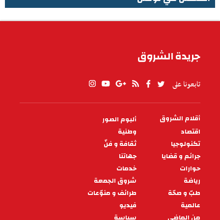
الطقس في تونس
جريدة الشروق
تابعونا على
أقلام الشروق
ألبوم الصور
PIED
DE
اقتصاد
وطنية
PAGE
تكنولوجيا
ثقافة و فنّ
جرائم و قضايا
جهاتنا
حوارات
خدمات
رياضة
شروق الجمعة
طبّ و صحّة
طرائف و منوّعات
عالمية
فيديو
من الماضي
سياسة