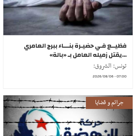
فظيــع فـي حضيـرة بنـــاء ببرج العامري
...يقتل زميله العامل بـ «بالة»
تونس: الشروق:
07:00 - 2026/08/06
جرائم و قضايا