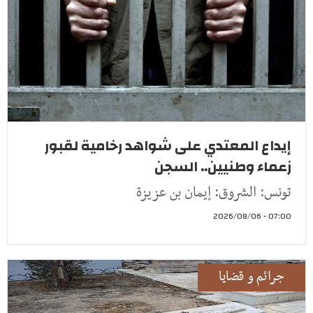
إيداع المعتدي على شواهد رخامية لقبور
زعماء وطنيين.. السجن
تونس: الشروق: إيمان بن عزيزة
07:00 - 2026/08/06
جرائم و قضايا