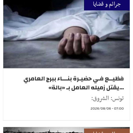
جرائم و قضايا
فظيــع فـي حضيـرة بنـــاء ببرج العامري
...يقتل زميله العامل بـ «بالة»
تونس: الشروق:
07:00 - 2026/08/06