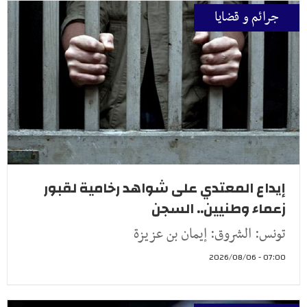
جرائم و قضايا
إيداع المعتدي على شواهد رخامية لقبور
زعماء وطنيين.. السجن
تونس: الشروق: إيمان بن عزيزة
07:00 - 2026/08/06