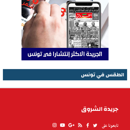
الطقس في تونس
الطقس في تونس
جريدة الشروق
تابعونا على