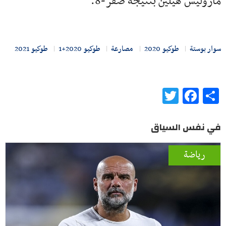
ماروليس هيلين بنتيجة صفر-8.
سوار بوستة
طوكيو 2020
مصارعة
طوكيو 2020+1
طوكيو 2021
Twitter
Facebook
Share
في نفس السياق
رياضة