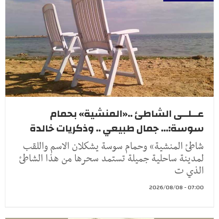
عــلــى الشاطئ ..«المنشية» بحمام
سوسة:... جمال طبيعي .. وذكريات خالدة
شاطئ المنشية» وحمام سوسة يشكلان الاسم واللقب
لمدينة ساحلية جميلة تستمد سحرها من هذا الشاطئ
الذي ت
07:00 - 2026/08/08