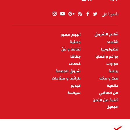
تابعونا على
أقلام الشروق
ألبوم الصور
PIED
DE
اقتصاد
وطنية
PAGE
تكنولوجيا
ثقافة و فنّ
جرائم و قضايا
جهاتنا
حوارات
خدمات
رياضة
شروق الجمعة
طبّ و صحّة
طرائف و منوّعات
عالمية
فيديو
من الماضي
سياسة
أغنية من الزمن
الجميل