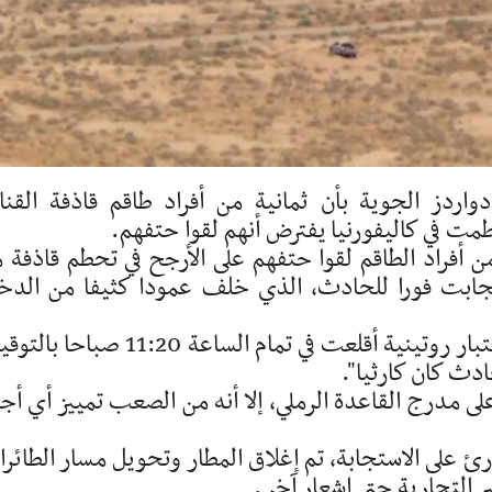
اردز الجوية بأن ثمانية من أفراد طاقم قاذفة القنا
 أفراد الطاقم لقوا حتفهم على الأرجح في تحطم قاذفة 
رئ استجابت فورا للحادث، الذي خلف عمودا كثيفا من الدخ
وذكر المسؤولون أن القاذفة كانت في مهمة اختبار روتينية أقلعت في تمام الساعة 11:20 
ادث كان كارثيا".
ى مدرج القاعدة الرملي، إلا أنه من الصعب تمييز أي أجز
رئ على الاستجابة، تم إغلاق المطار وتحويل مسار الطائر
ر التجارية حتى إشعار آخر.