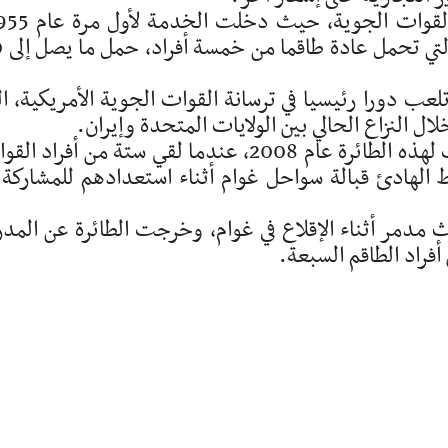
وتستطيع هذه 
 تزال النسخة المستخدمة حاليا، B-52H، تلعب دورا رئيسيا في ترسانة القوات الجوية الأمريكية، 
ومن بين حوادث بي-52 كان أخر حادث مميت لهذه الطائرة عام 2008، عندما لقي ستة من أفراد 
الهادئ قبالة سواحل غوام أثناء استعدادهم للمشاركة 
القاذفة في 19 مايو 2016، لحادث مدمر أثناء الإقلاع في غوام، وخرجت الطائرة عن الم
فراد الطاقم السبعة.