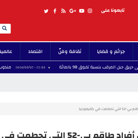
تابعونا على
Search
جرائم و قضايا
ثقافة وفنّ
اقتصاد
عالمية
بنسبة تفوق 98 بالمائة
مندوب حماية الطفول
22:03 - 2026/08/07
 كاليفورنيا
"سي إن إن".. مصرع ثمانية من أفراد طاقم بي-52 التي تحطمت في