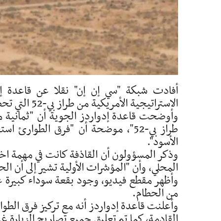
أفادت شبكة "سي إن إن" نقلا عن قاعدة إدو
الاستراتيجية الأمريكية من طراز بي-52 التي تحطمت في كاليفورنيا يفترض أنهم لقوا حتفهم.
وأوضحت قاعدة إدواردز الجوية أن "ثمانية من
طراز بي-52"، موضحة أن "فرق الطوا
الأسود".
المحلي، وأن "المؤشرات الأولية تشير إلى أن الح
وأظهر مقطع فيديو، وجود بقعة سوداء كبيرة عل
من الحطام.
وأعلنت قاعدة إدواردز أنه مع تركيز فرق الطوا
القادمة، كما تم تعليق جميع تصاريح الزيارة غي