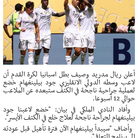
أعلن ريال مدريد وصيف بطل اسبانيا لكرة القدم أن
لاعب وسطه الدولي الانقليزي جود بيلينغهام خضع
لعملية جراحية ناجحة في الكتف ستبعده عن الملاعب
حوالي 12 أسبوعا.
وأفاد النادي الملكي في بيان: "خضع لاعبنا جود
بيلينغهام لجراحة ناجحة لعلاج خلع في الكتف الأيسر".
وأضاف "سيبدأ بيلينغهام الآن فترة تأهيل قبل عودته
إلى برنامج التعافي".