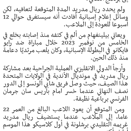
ولم يحدد ريال مدريد المدة المتوقعة لتعافيه، لكن
وسائل إعلام إسبانية أفادت أنه سيستغرق حوالي 12
أسبوعا للعودة إلى الملاعب.
ويعاني بيلينغهام من ألم في كتفه منذ إصابته بخلع في
الخامس من نوفمبر 2023 خلال مباراة ضد رايو
فايكانو في البطولة الإسبانية، وكان يلعب مرتديًا دعامة
منذ ذلك الحين.
وأرجأ الدولي الانقليزي العملية الجراحية بعد مشاركة
ريال مدريد في مونديال الأندية في الولايات المتحدة
هذا الصيف، حيث وصل فريق شابي ألونسو إلى الدور
نصف النهائي عندما خسر امام باريس سان جرمان
الفرنسي برباعية نظيفة.
ومن المتوقع أن يعود اللاعب البالغ من العمر 22
عاما، إلى الملاعب عندما يستضيف ريال مدريد
غريمه التقليدي برشلونة في أول كلاسيكو هذا الموسم