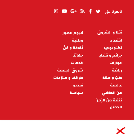
تابعونا على
أقلام الشروق
ألبوم الصور
PIED
DE
اقتصاد
وطنية
PAGE
تكنولوجيا
ثقافة و فنّ
جرائم و قضايا
جهاتنا
حوارات
خدمات
رياضة
شروق الجمعة
طبّ و صحّة
طرائف و منوّعات
عالمية
فيديو
من الماضي
سياسة
أغنية من الزمن
الجميل