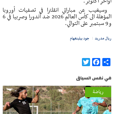
أواخر أكتوبر.
وسيغيب عن مباراتي انقلترا في تصفيات أوروبا
المؤهلة الى كأس العالم 2026 ضد أندورا وصربيا في 6
و9 سبتمبر على التوالي.
ريال مدريد
جود بيلينغهام
Twitter
Facebook
Share
في نفس السياق
رياضة