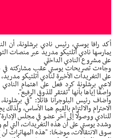
أكد رافا يوستي، رئيس نادي برشلونة، أن النا
يمارسها نادي أتلتيكو مدريد عبر منصات التوا
على مشروع النادي الداخلي
وجاءت تصريحات يوستي عقب مشاركته في حفل 
على التغريدات الأخيرة لنادي أتلتيكو مدريد،
لاعبي برشلونة كرد فعل على اهتمام النادي ال
واصفًا إياها بأنها "تفتقر للذوق الرفيع".
وأضاف رئيس البلوجرانا قائلًا: "في برشلونة
الاحترام والالتزام بالقيم هما الأساس، ولذلك
للنادي ووصولًا إلى آخر عضو في مجلس الإدارة"
وشدد يوستي على أن هذه التغريدات، التي لم ولن
سوق الانتقالات، موضحًا: "هذه المهاترات لن تغ