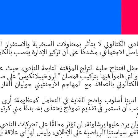
دي الكتالوني لا يتأثر بمحاولات السخرية والاستفزاز ال
صل الاجتماعي، مشددًا على أن تركيز الإدارة ينصب بالكا
افتتاح حلبة التزلج المؤقتة التابعة للنادي، حيث ع
 والتي قاموا فيها بتركيب قمصان "الروخيبلانكوس" على ص
كتالوني بالتعاقد مع المهاجم الأرجنتيني جوليان ألفاري
، لدينا أسلوب واضح للغاية في التعامل كمنظومة؛ أرى 
 يجب أن نستمر في تقديم نموذج يحتذى به، بدءًا مني كرئ
.
 يرد عليها برشلونة، لن تؤثر مطلقًا على تحركات النادي 
ير سياستنا الرياضية على الإطلاق، وليس لها أي علاقة به