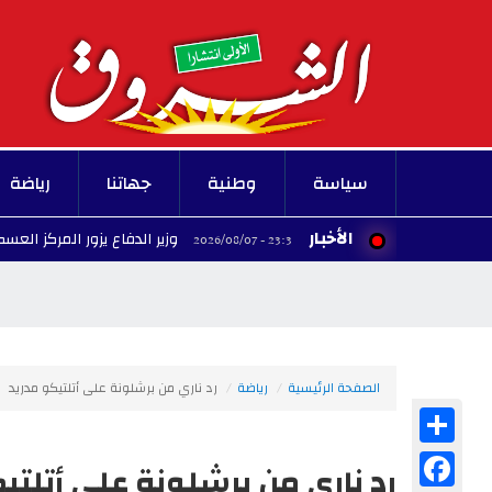
سياسة
وطنية
جهاتنا
رياضة
الأخبار
وزير الدفاع يزور المركز العسكري السينو
23:34 - 2026/08/07
الصفحة الرئيسية
رياضة
رد ناري من برشلونة على أتلتيكو مدريد
Share
Facebook
رد ناري من برشلونة على أتلتي