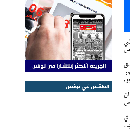
تي
مل
لق
ور
ز،
الطقس في تونس
أن
الطقس في تونس
يس
في
ا.