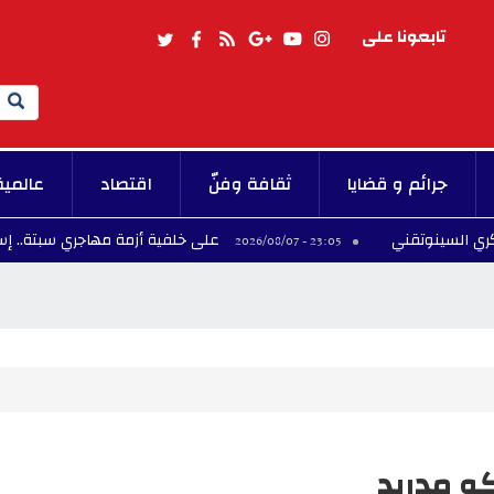
تابعونا على
Search
جرائم و قضايا
ثقافة وفنّ
اقتصاد
عالمية
تقني
على خلفية أزمة مهاجري سبتة.. إسبانيا تصعّد 
23:05 - 2026/08/07
كو مدريد