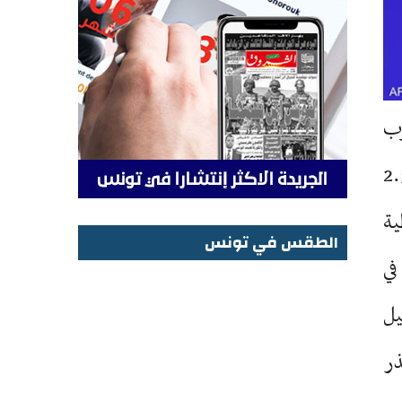
رب
 السبع في باريس أن السحب من الاحتياطيات الإستراتيجية أضاف 2.5
ية
الطقس في تونس
في
الطقس في تونس
دل 4 ملايين برميل
ذر