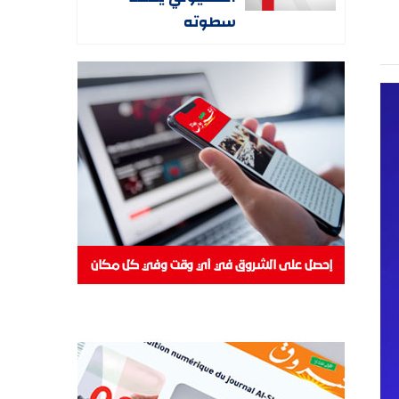
سطوته