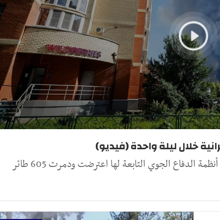
مة الدفاع الجوي التابعة لها اعترضت ودمرت 605 طائر