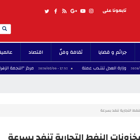
تابعونا على
Search
جرائم و قضايا
ثقافة وفنّ
اقتصاد
عالمية
العدل تنتـدب عملة
مركز "النجمة الزهراء" يقرر إصدا
17:52 - 2026/08/06
نفط التجارية تنفد بسرعة
خزونات النفط التجارية تنفد بسرعة