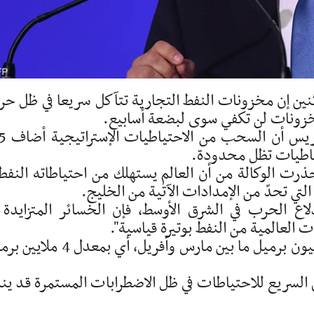
لاثنين إن مخزونات النفط التجارية تتآكل سريعا في ظل ح
خزونات لن تكفي سوى لبضعة أسابيع.
وذكر بيرول في اجتماع مجموعة
تياطيات تظل محدودة.
حذرت الوكالة من أن العالم يستهلك من احتياطاته النفط
تي تحدّ من الإمدادات الآتية من الخليج.
اع الحرب في الشرق الأوسط، فإن الخسائر المتزايدة 
العالمية من النفط بوتيرة قياسية".
وتراجعت المخزونات العالمية بمقدار 250 مليون برميل ما بين مارس وأفريل، أي بمع
ض السريع للاحتياطات في ظل الاضطرابات المستمرة قد ين