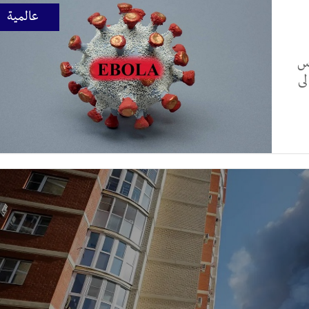
عالمية
وس
لى