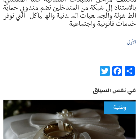
بالاستناد إلى شبكة من المتدخلين تضم مندوبي حماية
الطفولة والجمعيات المدنية والهياكل التي توفر
خدمات قانونية واجتماعية
الأولى
Twitter
Facebook
Share
في نفس السياق
وطنية