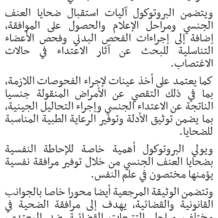
ويتضمن البروتوكول آليات استقبال ضحايا العنف
الجنسي ومراحل الإعلام والحصول على الموافقة،
إضافة إلى إجراءات الفحص البدني وفحص الأعضاء
التناسلية للبحث عن آثار الاعتداء في حالات
الاغتصاب.
كما يعتمد على أخذ عينات لإجراء الفحوصات اللازمة،
بما في ذلك التقصي عن الأمراض المنقولة جنسيا
الناتجة عن الاعتداء الجنسي وإجراء التحاليل الجينية،
بما يضمن توثيق الأدلة وتوفير الرعاية الطبية المناسبة
للضحايا.
ويولي البروتوكول أهمية خاصة للإحاطة النفسية
بضحايا العنف الجنسي من خلال توفير مرافقة نفسية
يؤمنها مختصون في علم النفس.
وتتضمن الوثيقة المرجعية أيضا محورا خاصا بالجوانب
القانونية والقضائية، يهدف إلى مرافقة الضحية في
مختلف مراحل التتبعات القضائية ضد المعتدي،