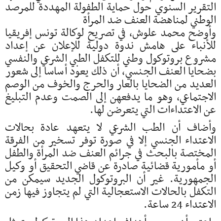
التقرير السنوي حول حماية الطفولة المهددة للمرصد
الوطني لمناهضة العنف ضد المرأة
وأوضح محمد علوش، في تصريح لوكالة تونس إفريقيا
للأنباء على هامش ندوة دولية للإعلان عن إعداد
مشروع بروتوكول وطني للتكفل الطبي الشرعي والنفسي
بضحايا العنف الجنسي، أن ذلك يعود أساسا إلى شعور
العديد من الضحايا بالعار والحرج والخوف من الوصم
الاجتماعي، وهو ما يدفعهن إلى الصمت وعدم التبليغ
عن الاعتداءات التي يتعرضن لها.
وأضاف أن الطب الشرعي لا يتعهد عادة بحالات
الاعتداء الجنسي إلا في صورة توفر تسخير من الفرقة
المختصة بالبحث في جرائم العنف ضد المرأة والطفل
أو مأمورية قضائية صادرة عن قاضي التحقيق أو وكيل
الجمهورية. غير أن البروتوكول الجديد سيمكن من
التكفل بالحالات الاستعجالية التي لم يتجاوز فيها زمن
الاعتداء 24 ساعة.