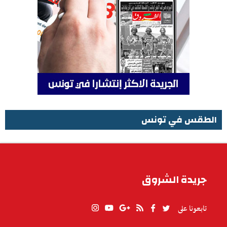
الطقس في تونس
الطقس في تونس
جريدة الشروق
تابعونا على