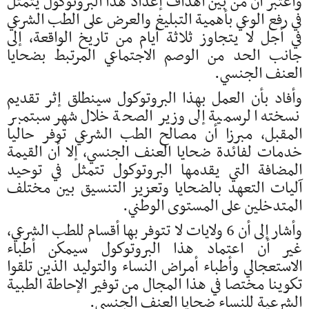
واعتبر أن من بين أهداف إعداد هذا البروتوكول يتمثل
في رفع الوعي بأهمية التبليغ والعرض على الطب الشرعي
في أجل لا يتجاوز ثلاثة أيام من تاريخ الواقعة، إلى
جانب الحد من الوصم الاجتماعي المرتبط بضحايا
العنف الجنسي.
وأفاد بأن العمل بهذا البروتوكول سينطلق إثر تقديم
نسخته الرسمية إلى وزير الصحة خلال شهر سبتمبر
المقبل، مبرزا أن مصالح الطب الشرعي توفر حاليا
خدمات لفائدة ضحايا العنف الجنسي، إلا أن القيمة
المضافة التي يقدمها البروتوكول تتمثل في توحيد
آليات التعهد بالضحايا وتعزيز التنسيق بين مختلف
المتدخلين على المستوى الوطني.
وأشار إلى أن 6 ولايات لا تتوفر بها أقسام للطب الشرعي،
غير أن اعتماد هذا البروتوكول سيمكن أطباء
الاستعجالي وأطباء أمراض النساء والتوليد الذين تلقوا
تكوينا مختصا في هذا المجال من توفير الإحاطة الطبية
الشرعية للنساء ضحايا العنف الجنسي.