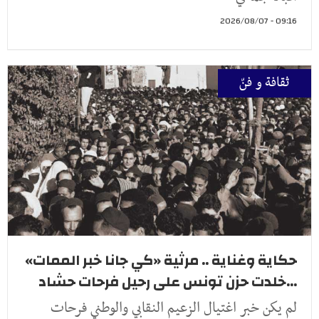
09:16 - 2026/08/07
ثقافة و فنّ
حكاية وغناية .. مرثية «كي جانا خبر الممات»
...خلدت حزن تونس على رحيل فرحات حشاد
لم يكن خبر اغتيال الزعيم النقابي والوطني فرحات