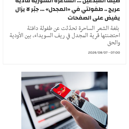
صيف المبدعين ... الشّاعرة السورية فاديه
عريج .. طفولتي في «المجدل» ... حِبْر لا يزال
يفيض على الصفحات
بلغة الشعر الساحرة تحدّثت عن طفولة دافئة
احتضنتها قرية المجدل في ريف السويداء، بين الأودية
والحق
07:00 - 2026/08/07