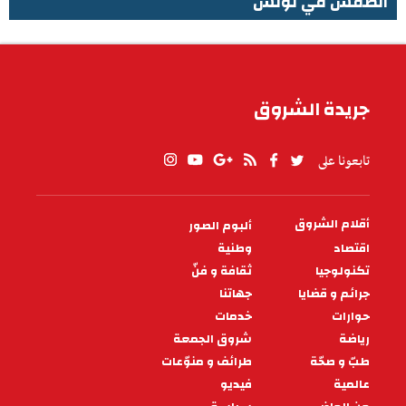
الطقس في تونس
الطقس في تونس
جريدة الشروق
تابعونا على
أقلام الشروق
ألبوم الصور
PIED
DE
اقتصاد
وطنية
PAGE
تكنولوجيا
ثقافة و فنّ
جرائم و قضايا
جهاتنا
حوارات
خدمات
رياضة
شروق الجمعة
طبّ و صحّة
طرائف و منوّعات
عالمية
فيديو