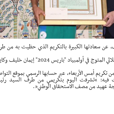
يف، عن سعادتها الكبيرة بالتكريم الذي حظيت به من ط
وكان "عبد المجيد تبون" قد استقبل أمس، الثلاثي المتوج في أولمبياد "باريس 2024" إيمان خ
ن تكريم أمس الأربعاء، عبر حسابها الرسمي بموقع التوا
الت فيه: “تشرفت اليوم بتكريمي من طرف السيد رئ
رجة عهيد من مصف الاستحقاق الوطني”.