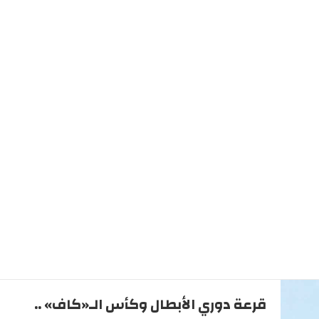
قرعة دوري الأبطال وكأس الـ«كاف» ..