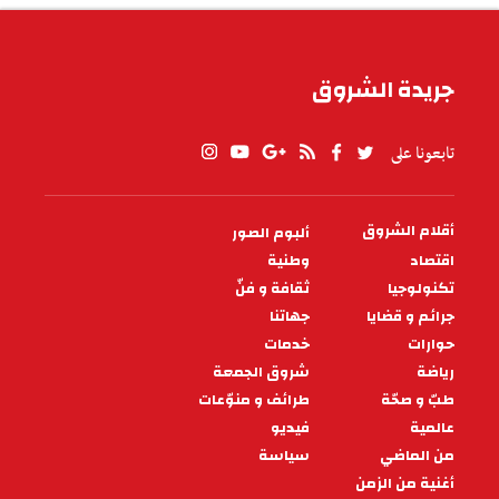
جريدة الشروق
تابعونا على
أقلام الشروق
ألبوم الصور
PIED
DE
اقتصاد
وطنية
PAGE
تكنولوجيا
ثقافة و فنّ
جرائم و قضايا
جهاتنا
حوارات
خدمات
رياضة
شروق الجمعة
طبّ و صحّة
طرائف و منوّعات
عالمية
فيديو
من الماضي
سياسة
أغنية من الزمن