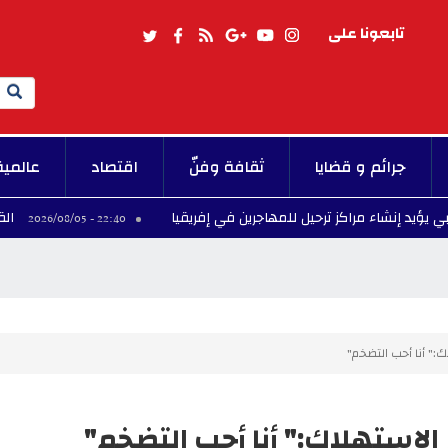
تابعونا على
Search
جرائم و قضايا
ثقافة وفنّ
اقتصاد
عالمية
مراكز ترحيل للمهاجرين في إفريقيا
القوات الأمريكية.. تغيير مسار 
22:40 - 2026/08/05
:" أنا أحب التضخم"
الاستهلاك:" أنا أحب التضخم"