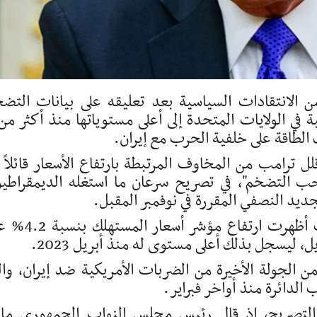
ن الانتقادات السياسية بعد تعليقه على بيانات التض
لطاقة على خلفية الحرب مع إيران.
 ترامب من المخاوف المرتبطة بارتفاع الأسعار قائلاً 
أحب التضخم"، في تصريح سرعان ما استغله الديمقراطي
يد النصفي المقررة في نوفمبر المقبل.
وجاءت تصريحات ترامب بعد صدور بيانات أظهرت ارتفاع مؤش
الجولة الأخيرة من الضربات الأمريكية ضد إيران، وال
الدائرة منذ أواخر فبراير.
 التصريح، إذ قال رئيس مجلس النواب الجمهوري ما