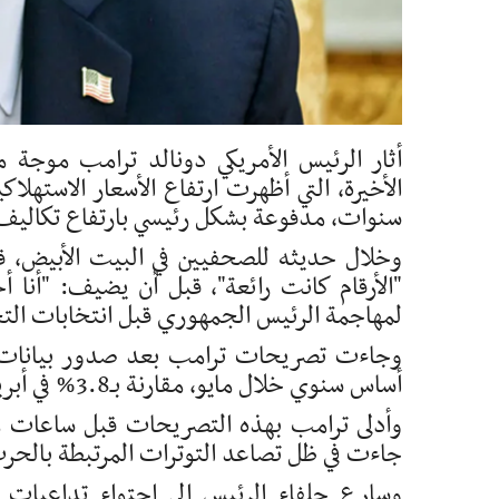
أثار الرئيس الأمريكي دونالد ترامب موجة م
سنوات، مدفوعة بشكل رئيسي بارتفاع تكاليف ا
وخلال حديثه للصحفيين في البيت الأبيض، قلل
"الأرقام كانت رائعة"، قبل أن يضيف: "أنا 
لمهاجمة الرئيس الجمهوري قبل انتخابات التجد
أساس سنوي خلال مايو، مقارنة بـ3.8% في أبريل، ليسجل بذلك أعلى مستوى له منذ أبريل 2023.
وأدلى ترامب بهذه التصريحات قبل ساعات من 
جاءت في ظل تصاعد التوترات المرتبطة بالحرب 
وسارع حلفاء الرئيس إلى احتواء تداعيات