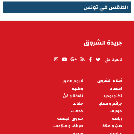
الطقس في تونس
الطقس في تونس
جريدة الشروق
تابعونا على
أقلام الشروق
ألبوم الصور
PIED
DE
اقتصاد
وطنية
PAGE
تكنولوجيا
ثقافة و فنّ
جرائم و قضايا
جهاتنا
حوارات
خدمات
رياضة
شروق الجمعة
طبّ و صحّة
طرائف و منوّعات
عالمية
فيديو