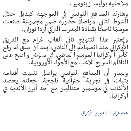
ملاحقيه
بوليسا زيتومير
.
وشارك المدافع التونسي في المواجهة كبديل خلال
الشوط الثاني، مواصلًا حضوره ضمن مجموعة صنعت
موسمًا ناجحًا بقيادة المدرب التركي
آردا توران
.
ويُعتبر هذا التتويج ثاني ألقاب غرام مع الفريق
الأوكراني منذ انضمامه إلى النادي، بعد أن سبق له رفع
كأس أوكرانيا الموسم الماضي، في مؤشر واضح على
التأقلم السريع للاعب مع الأجواء الأوروبية.
ويبدو أن المدافع التونسي يواصل تثبيت أقدامه
بثبات في تجربة احترافية ناجحة، جعلته يحصد
الألقاب في موسمين متتاليين مع أحد أبرز الأندية في
أوكرانيا.
علاء غرام
الدوري الأوكراني