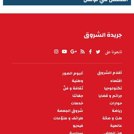
الطقس في تونس
جريدة الشروق
تابعونا على
أقلام الشروق
ألبوم الصور
PIED
DE
اقتصاد
وطنية
PAGE
تكنولوجيا
ثقافة و فنّ
جرائم و قضايا
جهاتنا
حوارات
خدمات
رياضة
شروق الجمعة
طبّ و صحّة
طرائف و منوّعات
عالمية
فيديو
من الماضي
سياسة