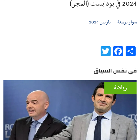
2024 في بودابست (المجر)
سوار بوستة
باريس 2024
Twitter
Facebook
Share
في نفس السياق
رياضة