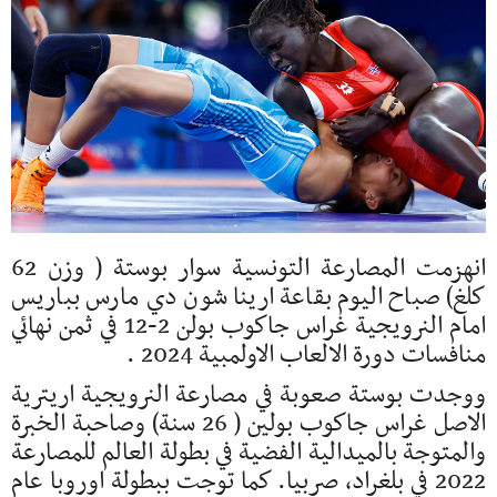
انهزمت المصارعة التونسية سوار بوستة ( وزن 62
كلغ) صباح اليوم بقاعة ارينا شون دي مارس بباريس
امام النرويجية غراس جاكوب بولن 2-12 في ثمن نهائي
منافسات دورة الالعاب الاولمبية 2024 .
ووجدت بوستة صعوبة في مصارعة النرويجية اريترية
الاصل غراس جاكوب بولين ( 26 سنة) وصاحبة الخبرة
والمتوجة بالميدالية الفضية في بطولة العالم للمصارعة
2022 في بلغراد، صربيا. كما توجت ببطولة اوروبا عام