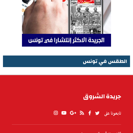
الطقس في تونس
الطقس في تونس
جريدة الشروق
تابعونا على