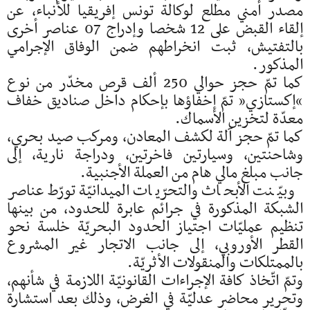
مصدر أمني مطلع لوكالة تونس إفريقيا للأنباء، عن
إلقاء القبض على 12 شخصا وإدراج 07 عناصر أخرى
بالتفتيش، ثبت انخراطهم ضمن الوفاق الإجرامي
المذكور.
كما تمّ حجز حوالي 250 ألف قرص مخدّر من نوع
“إكستازي” تمّ إخفاؤها بإحكام داخل صناديق خفاف
معدّة لتخزين الأسماك.
كما تمّ حجز آلة لكشف المعادن، ومركب صيد بحري،
وشاحنتين، وسيارتين فاخرتين، ودراجة نارية، إلى
جانب مبلغ مالي هام من العملة الأجنبية.
وبيّنت الأبحاث والتحرّيات الميدانيّة تورّط عناصر
الشبكة المذكورة في جرائم عابرة للحدود، من بينها
تنظيم عمليّات اجتياز الحدود البحريّة خلسة نحو
القطر الأوروبي، إلى جانب الاتجار غير المشروع
بالممتلكات والمنقولات الأثريّة.
وتمّ اتّخاذ كافة الإجراءات القانونيّة اللازمة في شأنهم،
وتحرير محاضر عدليّة في الغرض، وذلك بعد استشارة