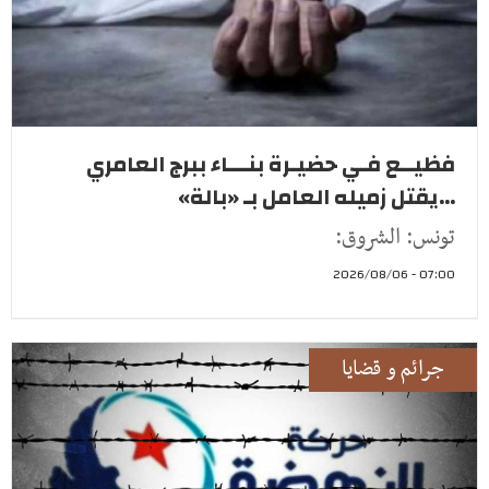
فظيــع فـي حضيـرة بنـــاء ببرج العامري
...يقتل زميله العامل بـ «بالة»
تونس: الشروق:
07:00 - 2026/08/06
جرائم و قضايا