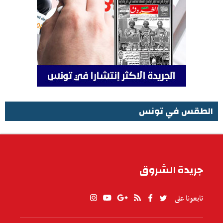
الطقس في تونس
الطقس في تونس
جريدة الشروق
تابعونا على