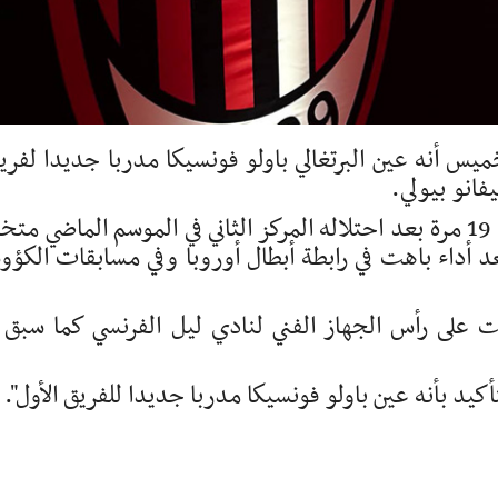
خميس أنه عين البرتغالي باولو فونسيكا مدربا جديدا لفري
فانو بيولي.
وانفصل بيولي عن النادي الفائز ببطولة إيطاليا 19 مرة بعد احتلاله المركز الثاني في الموسم الماضي مت
ان وبعد أداء باهت في رابطة أبطال أوروبا وفي مسابقات الكؤ
بية لفونسيكا (51 عاما) كانت على رأس الجهاز الفني لنادي ليل الفرنسي كما سبق
يد بأنه عين باولو فونسيكا مدربا جديدا للفريق الأول".