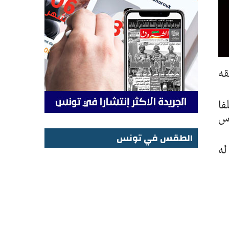
قه
خلفا
وس
الطقس في تونس
 له
الطقس في تونس