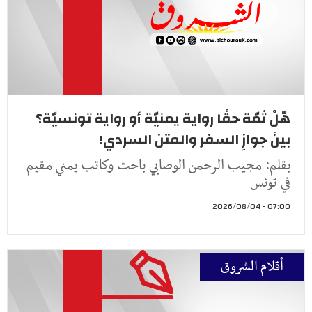
هّلْ ثمّة حقًا رواية يمنيّة أو رواية تونسيّة؟
بينَ جوازِ السفر والمتن السردي!
بقلم: مجيب الرحمن الوصابي باحث وكاتب يمني مقيم
في تونس
07:00 - 2026/08/04
أقلام الشروق