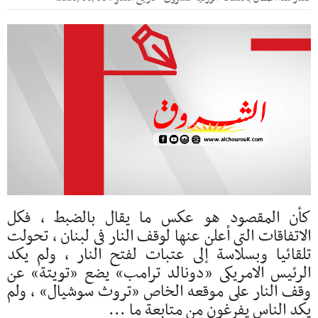
كأن المقصود هو عكس ما يقال بالضبط ، فكل
الاتفاقات التى أعلن عنها لوقف النار فى لبنان ، تحولت
تلقائيا وبسلاسة إلى عتبات لفتح النار ، ولم يكد
الرئيس الامريكى «دونالد ترامب» يضع «تويتة» عن
وقف النار على موقعه الخاص «تروث سوشيال» ، ولم
يكد الناس يفرغون من متابعة ما ...