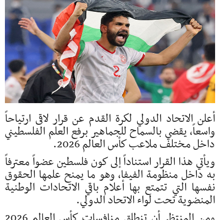
أعلن الاتحاد الدولي لكرة القدم عن قرار لاقى ارتياحاً
واسعاً، يقضي بالسماح للجماهير برفع العلم الفلسطيني
داخل مختلف ملاعب كأس العالم 2026.
ويأتي هذا القرار استناداً إلى كون فلسطين عضواً معترفاً
به داخل منظومة الفيفا، وهو ما يمنح علمها الحقوق
نفسها التي تتمتع بها أعلام باقي الاتحادات الوطنية
المنضوية تحت لواء الاتحاد الدولي.
ومن المنتظر أن تنطلق منافسات كأس العالم 2026