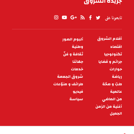
جريدة الشروق
تابعونا على
أقلام الشروق
ألبوم الصور
PIED
DE
اقتصاد
وطنية
PAGE
تكنولوجيا
ثقافة و فنّ
جرائم و قضايا
جهاتنا
حوارات
خدمات
رياضة
شروق الجمعة
طبّ و صحّة
طرائف و منوّعات
عالمية
فيديو
من الماضي
سياسة
أغنية من الزمن
الجميل