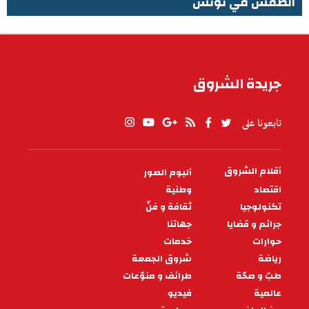
الطقس في تونس
الطقس في تونس
جريدة الشروق
تابعونا على
أقلام الشروق
ألبوم الصور
PIED
DE
اقتصاد
وطنية
PAGE
تكنولوجيا
ثقافة و فنّ
جرائم و قضايا
جهاتنا
حوارات
خدمات
رياضة
شروق الجمعة
طبّ و صحّة
طرائف و منوّعات
عالمية
فيديو