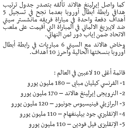
كما واصل إيرلينغ هالاند تألقه بتصدر جدول ترتيب
هدافي رابطة أبطال أوروبا بعدما نجح في تسجيل 5
أهداف دفعة واحدة في مباراة فريقه مانشستر سيتي
ضد لايبزيغ الالماني في المباراة التي أقيمت على ملعب
الاتحاد ضمن إياب دور ثمن النهائي.
وخاض هالاند مع السيتي 6 مباريات في رابطة أبطال
أوروبا بنسختها الحالية وأحرز 10 أهداف.
قائمة أغلى 10 لاعبين في العالم :
1- الفرنسي كيليان مبابى – 180 مليون يورو
2- النرويجى إيرلينغ هالاند – 170 مليون يورو
3- البرازيلي فينيسيوس جونيور – 120 مليون يورو
4- الإنقليزي جود بيلينغهام – 110 مليون يورو
5- الإنقليزي فيل فودين – 110 مليون يورو