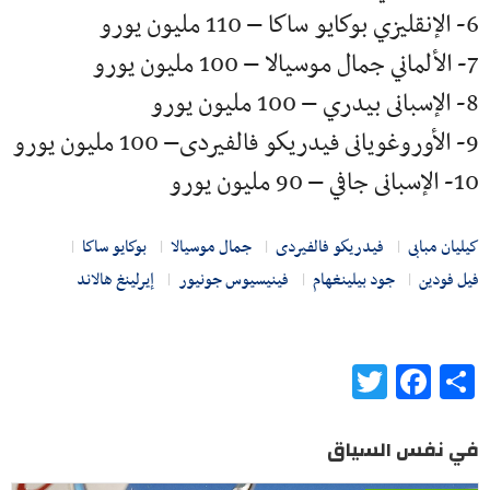
6- الإنقليزي بوكايو ساكا – 110 مليون يورو
7- الألماني جمال موسيالا – 100 مليون يورو
8- الإسبانى بيدري – 100 مليون يورو
9- الأوروغويانى فيدريكو فالفيردى– 100 مليون يورو
10- الإسبانى جافي – 90 مليون يورو
كيليان مبابى
فيدريكو فالفيردى
جمال موسيالا
بوكايو ساكا
فيل فودين
جود بيلينغهام
فينيسيوس جونيور
إيرلينغ هالاند
Twitter
Facebook
Share
في نفس السياق