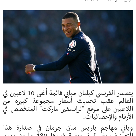
يتصدر الفرنسي كيليان مبابي قائمة أغلى 10 لاعبين في
العالم عقب تحديث أسعار مجموعة كبيرة من
اللاعبين على موقع "ترانسفير ماركت" المتخصص في
الأرقام والإحصائيات.
وياتي مهاجم باريس سان جرمان في صدارة هذا
التصنيف بقيمة تسويقية قدرها 180 مليون يورو