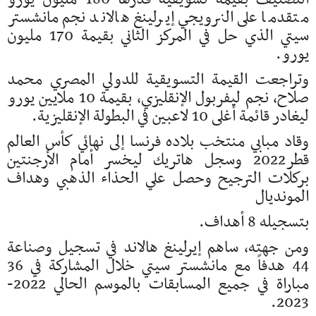
متقدما على النرويجي إيرلينغ هالاند نجم مانشستر
سيتي الذي حل في المركز الثاني بقيمة 170 مليون
يورو.
وتراجعت القيمة التسويقية للدولي المصري محمد
صلاح، نجم ليفربول الإنقليزي، بقيمة 10 ملايين يورو
ليغادر قائمة أغلى 10 لاعبين في البطولة الإنقليزية.
وقاد مبابي منتخب بلاده فرنسا إلى نهائي كأس العالم
قطر2022 وسجل هاتريك ليخسر أمام الأرجنتين
بركلات الترجيح وحصل علي الحذاء الذهبي وهداف
المونديال
بتسجيله 8 أهداف.
ومن جهته، ساهم إيرلينغ هالاند في تسجيل وصناعة
44 هدفاً مع مانشستر سيتي خلال المشاركة في 36
مباراة في جميع المسابقات بالموسم الحالي 2022-
2023.