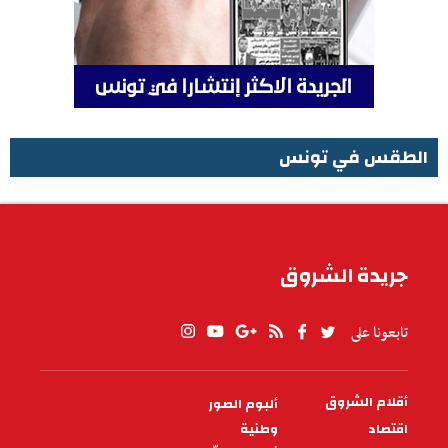
الطقس في تونس
الطقس في تونس
جريدة الشروق
تابعونا على
أقلام الشروق
ألبوم الصور
PIED
DE
اقتصاد
وطنية