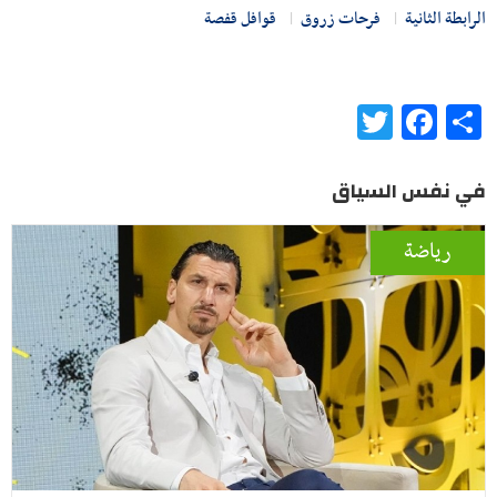
الرابطة الثانية
فرحات زروق
قوافل قفصة
Twitter
Facebook
Share
في نفس السياق
رياضة