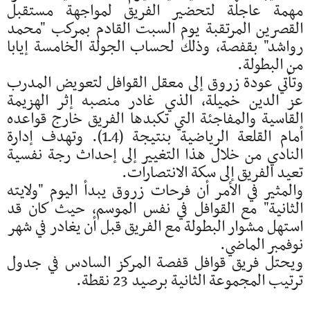
مهمة عاجلة لتحضير الفريق لمواجهة مستقبل
القصرين المرتقبة يوم السبت القادم بمركب "محمد
رواشد" بقفصة، وذلك لحساب الجولة الخامسة إيابا
من البطولة.
وتأتي عودة زروق إلى معقل القوافل لتعويض المدرب
عز الدين خميلة، الذي غادر منصبه إثر الهزيمة
القاسية والمفاجئة التي تكبدها الفريق خارج قواعده
أمام القلعة الرياضية بنتيجة (4ـ1). وتهدف إدارة
النادي من خلال هذا التغيير إلى إحداث رجة نفسية
تعيد الفريق إلى سكة الانتصارات.
والمثير في الأمر أن فرحات زروق يبدأ اليوم "ولايته
الثانية" مع القوافل في نفس الموسم، حيث كان قد
استهل مشوار البطولة مع الفريق قبل أن يغادر في شهر
نوفمبر الماضي.
ويحتل فريق قوافل قفصة المركز السادس في جدول
ترتيب المجموعة الثانية برصيد 23 نقطة.