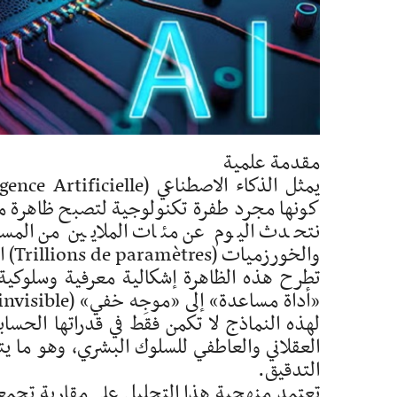
مقدمة علمية
كونها مجرد طفرة تكنولوجية لتصبح ظاهرة متع
نتحدث اليوم عن مئات الملايين من المست
والخورزميات (Trillions de paramètres) التي تعالج كماً هائلاً من البيانات في أجزاء من الثانية.
تطرح هذه الظاهرة إشكالية معرفية وسلوكية 
لهذه النماذج لا تكمن فقط في قدراتها الحساب
العقلاني والعاطفي للسلوك البشري، وهو ما 
التدقيق.
تعتمد منهجية هذا التحليل على مقاربة تجمع ب