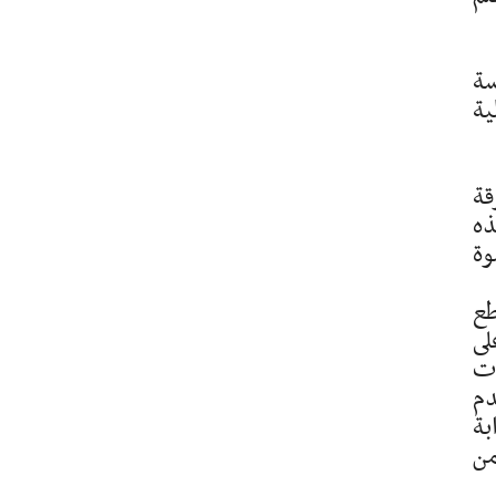
سة
ية
قة
ذه
 بالنشوة
طع
لى
أت
دم
ابة
من