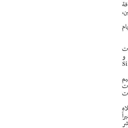
فة
ن،
ام
ات
 و
Si c›est gr,
يم
ات
ات
اه
يراً
شر