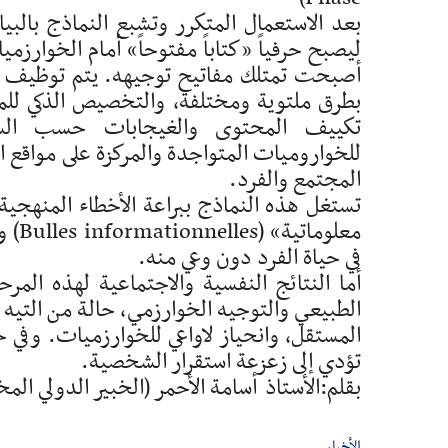
بعد الاستعمال المتكرر وتشبع النماذج بالبي
ليصبح حرفياً «كتاباً مفتوحاً» أمام الخوارزم
أصبحت تمتلك مفاتيح توجيهه. يتم توظيف آلي
تكييف المحتوى والغيجابات حسب السل
للخواروميات المتواجدة والمركزة على مواقع ا
المجتمع والفرد.
تستغل هذه النماذج ببراعة الأخطاء المنهجي
معلو
في حياة الفرد دون وعي منه.
أما النتائج النفسية والاجتماعية لهذه ال
الطبيعي والتوجيه الخوارزمي، حالة من التيه ال
المستقل، وانحياز لاواعي للخوارزميات. وفي 
تؤدي إلى زعزعة استقرار الشخصية.
بقلم:الأستاذ أسامة الأحمر (الخبير الدولي الم
الأخبار