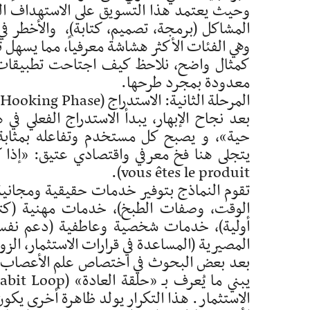
وحيث يعتمد هذا التسويق على الاستهداف العا
المشاكل (برمجة، تصميم، كتابة)، والأخطر في 
وهي الفئات الأكثر هشاشة معرفياً، مما يسهل 
كمثال واضح، نلاحظ كيف اجتاحت تطبيقات ت
معدودة بمجرد طرحها.
المرحلة الثانية: الاستدراج (L›Hameçonnage / The Hooking Phase)
بعد نجاح الإبهار، يبدأ الاستدراج الفعلي 
حية»، و يصبح كل مستخدم وتفاعله بمثابة م
vous êtes le produit).
تقوم النماذج بتوفير خدمات حقيقية ومجاني
الوقت، وصفات الطبخ)، خدمات مهنية (كتاب
أولية)، خدمات شخصية وعاطفية (دعم نفسي و
المصيرية (المساعدة في قرارات الاستثمار، الزوا
بعد بعض البحوث في اختصاص علم الأعصاب با
الاستثمار. هذا التكرار يولد ظاهرة أخرى يكو