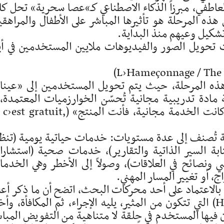
طفي، مبرزاً الذكاء الاصطناعي كـ»عصا سحرية» تحل كا
هذه المرحلة هو تأثيرها المباشر على الأطفال والمراهقي
تشكيل وعيهم منذ البداية.
حويل الصور والفيديوهات ملايين المستخدمين في أي
في هذه المرحلة، حيث يتم تحويل المستخدمين إلى «عين
ادة تدريبية مجانية تُحسّن الخوارزميات المعتمدة،
يتجلى هنا فخ معرفي واقتصادي عتيق: «إذا كانت الخدمة مجانية، فأنت المنتج» (atuit
ة تُصنف إلى عدة مستويات: خدمات حياتية يومية (تنظ
ة السير الذاتية والتقارير)، خدمات صحية (استشار
نصائح في العلاقات)، وصولاً إلى الأخطر وهي الخدم
ج، أو تغيير المسار المهني.
لاعتماد على أحد محركات البحث، اتضح أن ما ذكر أعل
يبني ما يُعرف بـ «حلقة العادة» (Habit Loop) التي تتكون من المثير، يليه الإجراء، ثم المكافأة، وأخ
ن فيها المستخدم في حلقة لا متناهية من التفويض المبا