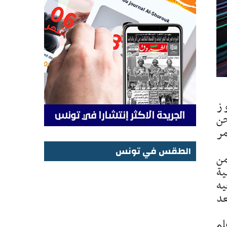
جاوز
حن
مر
الطقس في تونس
من
الطقس في تونس
يقية
يه
عد
لم