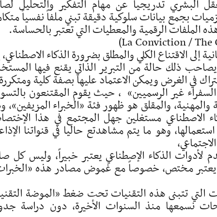
قل البشري تدريجياً عن مهام التفكير والتحليل لصا
يات بجمع بيانات سلوكية دقيقة تبني ملفاً نفسياً متكامل
ه الملفات الرقمية والمعطيات التي تعتبر بالحساسة.
 إلى الاقتناع الكلي والمطلق بضرورة الذكاء الاصطناعي، إ
يصاحب ذلك حالة من التبرير الذاتي يقنع فيها المستخ
تراك في الغرض ويمكن الاعتماد عليها بصفة كلية ومتكررة
سفراء غير الرسميين» ، حيث يقوم المقتنعون بالتسو
 والمهنية، والمقلق هو ظهور فئة «الخبراء المزيفين»، و
 الاصطناعي مستغلين جهل المجتمع في هذا الإختص
ستعمالها، وهو ما يتم مشاهدتع حاليا في قنواتنا الإذاع
لاجتماعي،
 لأدوات الذكاء الإصطناعي يعتبر خبيراً، وليس كل صا
ة يعتبر مختص، خصوصاً مع غموض مصادر هذه «الخبرا
ات التي تتبنى هذه التقنيات تحت ضغط «الموضة التقني
لحات نسمعها منذ السنوات الأخيرة، دون دراسة جد