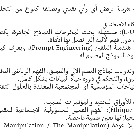
ية شرسة ترفض أي رأي نقدي وتصنفه كنوع من التخ
اء الاصطناعي
ـ المستخدم العادي (L›Utilisateur Standard): مستهلك بحت لمخرجات النماذج الجاهزة، ي
ون فهم الآلية التي تعمل بها الأداة.
ـ المستخدم المتقدم: شخص تمكن من إتقان هندسة التلقين (rompt Engineering
دود النموذج المصمم له.
وتدريب نماذج التعلم الآلي والعميق، الفهم الرياضي الدق
ن)، والتحكم في دورة حياة البيانات بشكل كامل.
حتياجات المؤسسية أو المجتمعية المعقدة بالحلول التقن
ة للأوراق البحثية والمؤتمرات العلمية.
ـ الأخلاقيات والقدرة النقدية (Éthique et Critique): الفهم العميق للمسؤولية الاجتماعية للت
حيازاتها بعين علمية فاحصة.
المرحلة الرابعة: التلاعب والتأثير الأخطر وبلا عودة (anipulation / The Manipulation