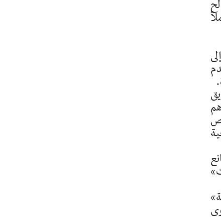
لح
اً
لى
دم
.
يق
هم
اص
ية
نع
ت»
ة»
وى