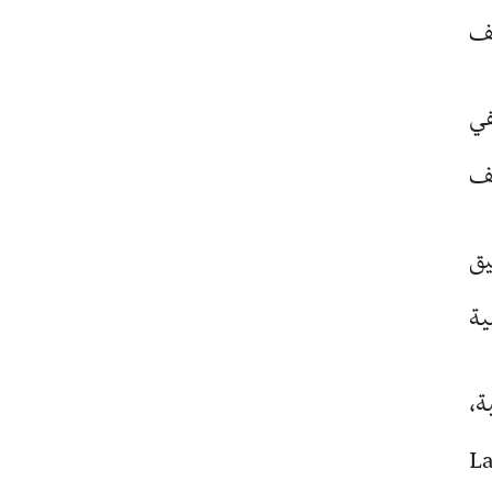
لف
كتفي
P)، ويعرف كيف
يق
ية
قنية،
La M