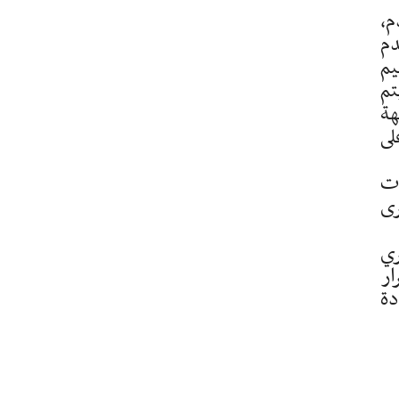
م،
دم
يم
Person). ، نعم يتم
ة
لى
ات
برى
ري
ار
دة