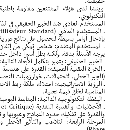
حقيقية.
وينشأ لدى هؤلاء المقتنعين مقاومة باطن
التكنولوجي.
المستخدم العادي ضد الخبير الحقيقي في الذك
بإدخال أوامر بسيطة للحصول على نتائج فورية د
يوجه الأسئلة بدقة، ولكنه يظل أسيراً داخل ح
ـ الخبير الحقيقي: يتميز بتكامل الأبعاد التالية:
ـ الخبرة التقنية العميقة: القدرة على هندسة 
(الجبر الخطي، الاحتمالات، خوارزميات التحسي
ـ الرؤية الاستراتيجية: امتلاك ملكة ربط الا
المناسبة لخلق قيمة فعلية.
ـ اليقظة التكنولوجية الدائمة: المتابعة اليومي
والقدرة على تفكيك حدود النماذج وعيوبها وان
Phase)