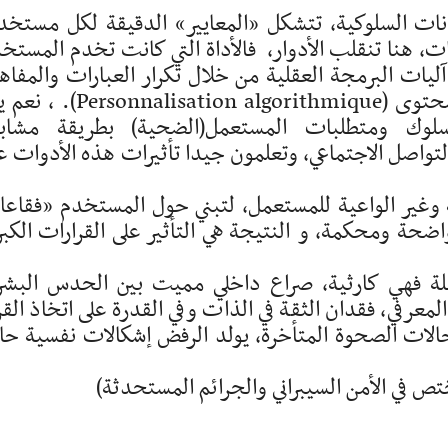
انات السلوكية، تتشكل «المعايير» الدقيقة لكل مستخد
يات، هنا تنقلب الأدوار، فالأداة التي كانت تخدم المستخ
ات البرمجة العقلية من خلال تكرار العبارات والمفاه
بطرق ملتوية ومختلفة، والتخصيص الذكي للمحتوى (nalisation algorithmique
وك ومتطلبات المستعمل(الضحية) بطريقة مشابه
لتواصل الاجتماعي، وتعلمون جيدا تأثيرات هذه الأدوات ع
ة وغير الواعية للمستعمل، لتبني حول المستخدم «فقاع
ماتية» (Bulles informationnelles) واضحة ومحكمة، و النتيجة هي التأثير على القرارات الك
مرحلة فهي كارثية، صراع داخلي مميت بين الحدس البش
معرفي، فقدان الثقة في الذات وفي القدرة على اتخاذ القر
حالات الصحوة المتأخرة، يولد الرفض إشكالات نفسية حا
ختص في الأمن السيبراني والجرائم المستحدثة)