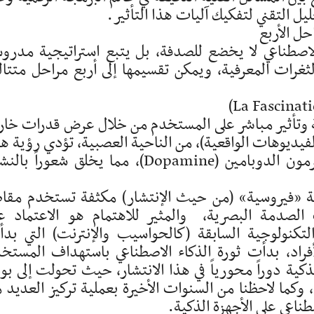
ل التقني لتفكيك آليات هذا التأثير.
الاصطناعي لا يخضع للصدفة، بل يتبع استراتيجية مدرو
غرات المعرفية، ويمكن تقسيمها إلى أربع مراحل متتال
 وتأثير مباشر على المستخدم من خلال عرض قدرات خار
لفيديوهات الواقعية)، من الناحية العصبية، تؤدي رؤية ه
النتائج المذهلة والفورية إلى تحفيز إفراز هرمون الدوبامين (Dopamine)، مما يخلق شعوراً
ية «فيروسية» (من حيث الإنتشار) مكثفة تستخدم مقا
لصدمة البصرية، والمثير للاهتمام هو الاعتماد ع
تكنولوجية السابقة (كالحواسيب والإنترنت) التي بد
) قبل أن تصل للأفراد، بدأت ثورة الذكاء الاصطناعي باستهداف المستخ
ت الهواتف الذكية دوراً محورياً في هذا الانتشار، حيث تحولت إلى بو
ا لاحظنا من السنوات الأخيرة بعملية تركيز العديد 
ناعي على الأجهزة الذكية.