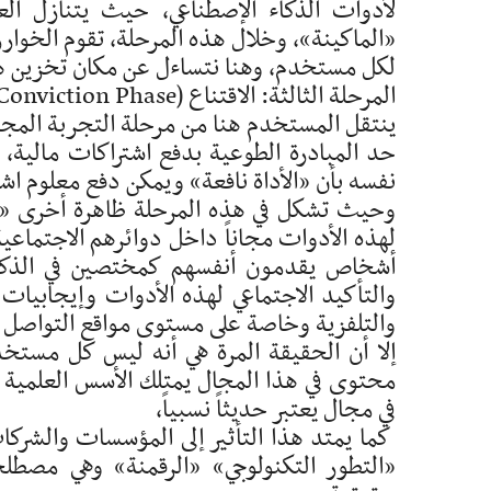
لأدوات الذكاء الإصطناعي، حيث يتنازل الع
«الماكينة»، وخلال هذه المرحلة، تقوم الخوارزم
لكل مستخدم، وهنا نتساءل عن مكان تخزين هذ
المرحلة الثالثة: الاقتناع (La Conviction / The Conviction Phase)
ينتقل المستخدم هنا من مرحلة التجربة المجانية
حد المبادرة الطوعية بدفع اشتراكات مالية، 
نفسه بأن «الأداة نافعة» ويمكن دفع معلوم اش
وحيث تشكل في هذه المرحلة ظاهرة أخرى «ال
لهذه الأدوات مجاناً داخل دوائرهم الاجتماعية
أشخاص يقدمون أنفسهم كمختصين في الذكاء
والتأكيد الاجتماعي لهذه الأدوات وإيجابيات ا
والتلفزية وخاصة على مستوى مواقع التواصل ا
إلا أن الحقيقة المرة هي أنه ليس كل مستخدم
محتوى في هذا المجال يمتلك الأسس العلمي
في مجال يعتبر حديثاً نسبياً،
كما يمتد هذا التأثير إلى المؤسسات والشرك
«التطور التكنولوجي» «الرقمنة» وهي مصط