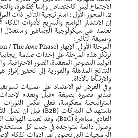
الاجتماع ليس كاختصاص وإنما كظاهرة، والتحلي
2. المحور الأول : استراتيجية التأثير ذات المراحل الأربع
إن الانتشار الواسع والسريع لأدوات الذكاء 
تعتمد على سيكولوجية الجماهير واستغلال الث
وعميقة التأثير:
المرحلة الأولى: الإبهار (La Fascination / The Awe Phase)
ترتكز هذه المرحلة على إحداث صدمة إيجابية
(توليد النصوص المعقدة، الصور الاحترافية، وا
والارتباط بالأداة.
وفي الغرض تم الاعتماد على عمليات تسويق
فيديو قصيرة بصيغة «قبل وبعد» لإحداث ا
استراتيجية معكوسة، فعلى عكس الثورات ال
باستهداف الشركات (B2B
العادي مباشرة (B2C)، وقد لعب
وصول دائمة متواجدة في جيب كل مستخدم، وكم
البرمجيات التي تحتوي على أدوات الذكاء الإصط