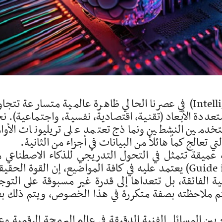
يمثل الذكاء الاصطناعي (Intelligence Artificielle) في عصرنا الحالي ظاهرة عالمية متسارعة تت
ددة الأبعاد (تقنية، اقتصادية، نفسية، واجتماعية). ن
خدمين النشطين ونماذج تعتمد على تريليونات الأوا
عميقة تتمثل في التحول التدريجي للذكاء الاصطناعي 
«أداة مساعدة» إلى «موجِه خفي» (Guide invisible) يعتمد عليه في كافة المواضيع، إن القوة الحق
ية الفائقة، بل تتعداها إلى قدرة غير مسبوقة على التوج
يتم ملاحظته بصفة متكررة في هذا الخصوص، ويتم ذلك ب
ين المسائل الفنية الدقيقة في عالم البرمجة الرقمية وع