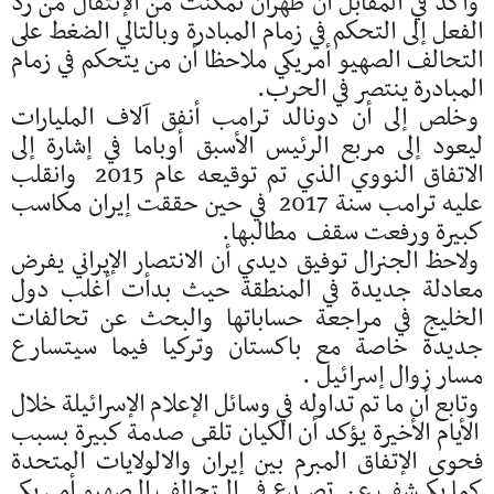
وأكد في المقابل أن طهران تمكنت من الإنتقال من رد
الفعل إلى التحكم في زمام المبادرة وبالتالي الضغط على
التحالف الصهيو أمريكي ملاحظا أن من يتحكم في زمام
المبادرة ينتصر في الحرب.
وخلص إلى أن دونالد ترامب أنفق آلاف المليارات
ليعود إلى مربع الرئيس الأسبق أوباما في إشارة إلى
الاتفاق النووي الذي تم توقيعه عام 2015 وانقلب
عليه ترامب سنة 2017 في حين حققت إيران مكاسب
كبيرة ورفعت سقف مطالبها.
ولاحظ الجنرال توفيق ديدي أن الانتصار الإيراني يفرض
معادلة جديدة في المنطقة حيث بدأت أغلب دول
الخليج في مراجعة حساباتها والبحث عن تحالفات
جديدة خاصة مع باكستان وتركيا فيما سيتسارع
مسار زوال إسرائيل .
وتابع أن ما تم تداوله في وسائل الإعلام الإسرائيلة خلال
الأيام الأخيرة يؤكد أن الكيان تلقى صدمة كبيرة بسبب
فحوى الإتفاق المبرم بين إيران والالولايات المتحدة
كما يكشف عن تصدع في التحالف الصهيو أمريكي