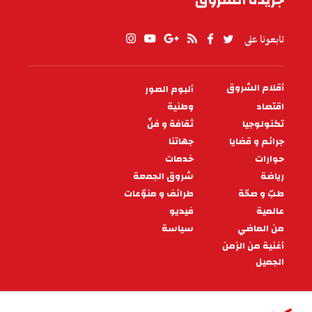
تابعونا على
أقلام الشروق
ألبوم الصور
PIED
DE
اقتصاد
وطنية
PAGE
تكنولوجيا
ثقافة و فنّ
جرائم و قضايا
جهاتنا
حوارات
خدمات
رياضة
شروق الجمعة
طبّ و صحّة
طرائف و منوّعات
عالمية
فيديو
من الماضي
سياسة
أغنية من الزمن
الجميل