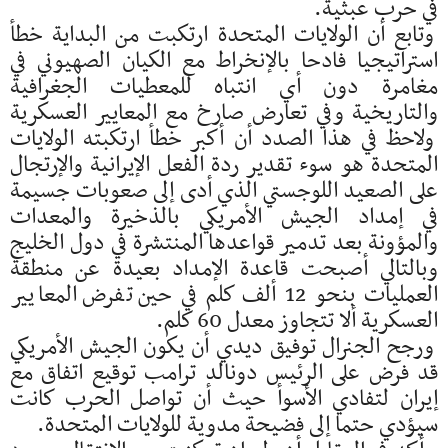
في حرب عبثية.
وتابع أن الولايات المتحدة ارتكبت من البداية خطأ
استراتيجيا فادحا بالإنخراط مع الكيان الصهيوني في
مغامرة دون أي انتباه للمعطيات الجغرافية
والتاريخية وفي تعارض صارخ مع المعايير العسكرية
ولاحظ في هذا الصدد أن أكبر خطأ ارتكبته الولايات
المتحدة هو سوء تقدير ردة الفعل الإيرانية والإرتجال
على الصعيد اللوجستي الذي أدى إلى صعوبات جسيمة
في إمداد الجيش الأمريكي بالذخيرة والمعدات
والمؤونة بعد تدمير قواعدها المنتشرة في دول الخليج
وبالتالي أصبحت قاعدة الإمداد بعيدة عن منطقة
العمليات بنحو 12 ألف كلم في حين تفرض المعايير
العسكرية ألا تتجاوز معدل 60 كلم.
ورجح الجنرال توفيق ديدي أن يكون الجيش الأمريكي
قد فرض على الرئيس دونالد ترامب توقيع اتفاق مع
إيران لتفادي الأسوأ حيث أن تواصل الحرب كانت
سيؤدي حتما إلى فضيحة مدوية للولايات المتحدة.