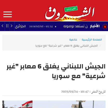
Aller
au
contenu
principal
MAIN
الأخبار
ن والصين تستعد لوصوله
الجزائري إسماعيل بن ناصر ي
01:24 - 2026/08/08
NAVIGATION
الصفحة الرئيسية
عالمية
الجيش اللبناني يغلق 6 معابر "غير شرعية" مع سوريا
الجيش اللبناني يغلق 6 معابر "غير
شرعية" مع سوريا
تاريخ النشر : 10:47 - 2025/03/24