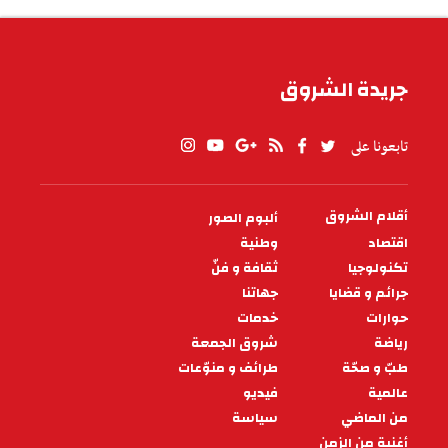
الطقس في تونس
جريدة الشروق
تابعونا على
أقلام الشروق
ألبوم الصور
PIED
DE
اقتصاد
وطنية
PAGE
تكنولوجيا
ثقافة و فنّ
جرائم و قضايا
جهاتنا
حوارات
خدمات
رياضة
شروق الجمعة
طبّ و صحّة
طرائف و منوّعات
عالمية
فيديو
من الماضي
سياسة
أغنية من الزمن