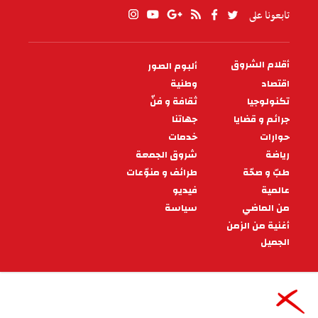
تابعونا على
أقلام الشروق
ألبوم الصور
PIED
DE
اقتصاد
وطنية
PAGE
تكنولوجيا
ثقافة و فنّ
جرائم و قضايا
جهاتنا
حوارات
خدمات
رياضة
شروق الجمعة
طبّ و صحّة
طرائف و منوّعات
عالمية
فيديو
من الماضي
سياسة
أغنية من الزمن
الجميل