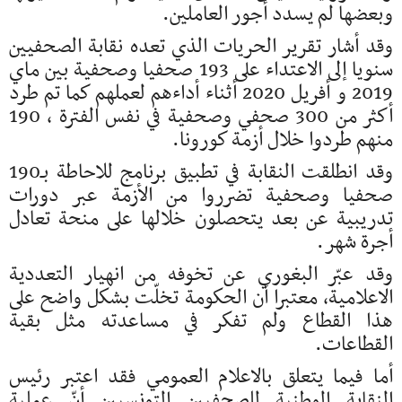
وبعضها لم يسدد أجور العاملين.
وقد أشار تقرير الحريات الذي تعده نقابة الصحفيين
سنويا إلى الاعتداء على 193 صحفيا وصحفية بين ماي
2019 و أفريل 2020 أثناء أداءهم لعملهم كما تم طرد
أكثر من 300 صحفي وصحفية في نفس الفترة ، 190
منهم طردوا خلال أزمة كورونا.
وقد انطلقت النقابة في تطبيق برنامج للاحاطة بـ190
صحفيا وصحفية تضرروا من الأزمة عبر دورات
تدريبية عن بعد يتحصلون خلالها على منحة تعادل
أجرة شهر.
وقد عبّر البغوري عن تخوفه من انهيار التعددية
الاعلامية، معتبرا أن الحكومة تخلّت بشكل واضح على
هذا القطاع ولم تفكر في مساعدته مثل بقية
القطاعات.
أما فيما يتعلق بالاعلام العمومي فقد اعتبر رئيس
النقابة الوطنية للصحفيين التونسيين أنّ عملية