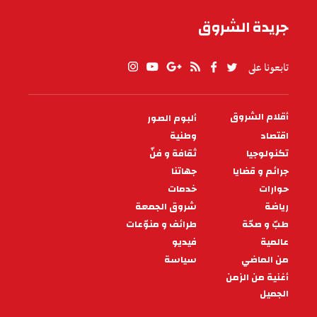
جريدة الشروق
تابعونا على
أقلام الشروق
ألبوم الصور
PIED
DE
اقتصاد
وطنية
PAGE
تكنولوجيا
ثقافة و فنّ
جرائم و قضايا
جهاتنا
حوارات
خدمات
رياضة
شروق الجمعة
طبّ و صحّة
طرائف و منوّعات
عالمية
فيديو
من الماضي
سياسة
أغنية من الزمن
الجميل