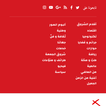
تابعونا على
أقلام الشروق
ألبوم الصور
PIED
DE
اقتصاد
وطنية
PAGE
تكنولوجيا
ثقافة و فنّ
جرائم و قضايا
جهاتنا
حوارات
خدمات
رياضة
شروق الجمعة
طبّ و صحّة
طرائف و منوّعات
عالمية
فيديو
من الماضي
سياسة
أغنية من الزمن
الجميل