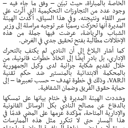
الخاصة بالمباراة، حيث تبيّن – وفق ما جاء فيه –
وجود عدد من التجاوزات التحكيمية التي أثّرت على
سير اللقاء ونتيجته. وفي هذا السياق، أكدت الهيئة
المديرة أنها تحرّكت رسميًا عبر توجيه مراسلة إلى وزير
الشباب والرياضة، عرضت فيها جملة من هذه
الإخلالات مطالبة بفتح تحقيق جدي في الغرض.
كما أشار البلاغ إلى أن النادي لم يكتفِ بالتحرك
الإداري، بل بادر أيضًا إلى اتخاذ خطوات قانونية، من
خلال تقديم شكاية جزائية لدى وكيل الجمهورية
بالمحكمة الابتدائية بالمنستير ضد حكم تقنية
الـVAR، وذلك في خطوة تهدف – حسب تعبيرها – إلى
حماية حقوق الفريق وضمان الشفافية.
وشددت الهيئة المديرة في ختام بيانها على تمسكها
بالدفاع عن مصالح النادي بكل الوسائل القانونية
والإدارية المتاحة، مؤكدة عزمها على المضي قدمًا في
هذا المسار حتى لا تتكرر مثل هذه الممارسات