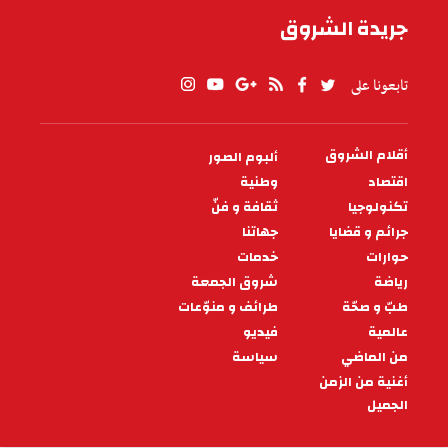
جريدة الشروق
تابعونا على
أقلام الشروق
ألبوم الصور
PIED
DE
اقتصاد
وطنية
PAGE
تكنولوجيا
ثقافة و فنّ
جرائم و قضايا
جهاتنا
حوارات
خدمات
رياضة
شروق الجمعة
طبّ و صحّة
طرائف و منوّعات
عالمية
فيديو
من الماضي
سياسة
أغنية من الزمن
الجميل