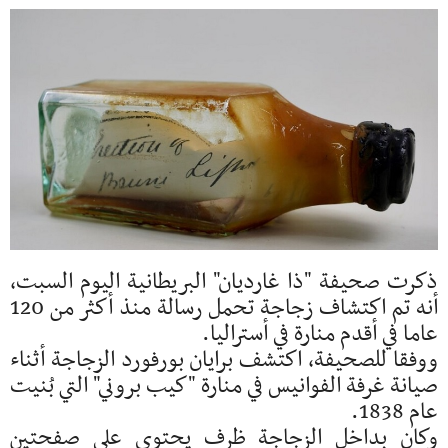
ذكرت صحيفة "ذا غارديان" البريطانية اليوم السبت،
أنه تم اكتشاف زجاجة تحمل رسالة منذ أكثر من 120
عاما في أقدم منارة في أستراليا.
ووفقا للصحيفة، اكتشف برايان بورفورد الزجاجة أثناء
صيانة غرفة الفوانيس في منارة "كيب بروني" التي بُنيت
عام 1838.
وكان بداخل الزجاجة ظرف يحتوي على صفحتين