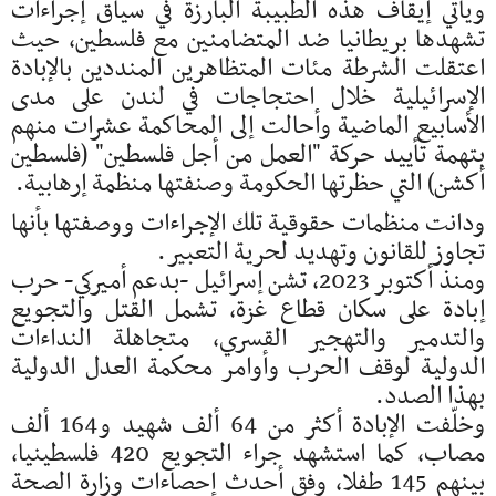
ويأتي إيقاف هذه الطبيبة البارزة في سياق إجراءات
تشهدها بريطانيا ضد المتضامنين مع فلسطين، حيث
اعتقلت الشرطة مئات المتظاهرين المنددين بالإبادة
الإسرائيلية خلال احتجاجات في لندن على مدى
الأسابيع الماضية وأحالت إلى المحاكمة عشرات منهم
بتهمة تأييد حركة "العمل من أجل فلسطين" (فلسطين
أكشن) التي حظرتها الحكومة وصنفتها منظمة إرهابية.
ودانت منظمات حقوقية تلك الإجراءات ووصفتها بأنها
تجاوز للقانون وتهديد لحرية التعبير.
ومنذ أكتوبر 2023، تشن إسرائيل -بدعم أميركي- حرب
إبادة على سكان قطاع غزة، تشمل القتل والتجويع
والتدمير والتهجير القسري، متجاهلة النداءات
الدولية لوقف الحرب وأوامر محكمة العدل الدولية
بهذا الصدد.
وخلّفت الإبادة أكثر من 64 ألف شهيد و164 ألف
مصاب، كما استشهد جراء التجويع 420 فلسطينيا،
بينهم 145 طفلا، وفق أحدث إحصاءات وزارة الصحة