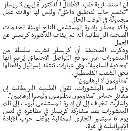
أن استشارية طب الأطفال الدكتورة إيلين كريسلز
"تخضع حاليا لتحقيق داخلي"، وليس لها أوقات عمل
مجدولة في الوقت الحالي.
وأكد مصدر بإدارة المستشفى التابع لهيئة الخدمات
الصحية البريطانية أنه تم إيقاف الدكتورة كريسلز عن
العمل.
وذكرت الصحيفة أن كريسلز نشرت سلسلة من
المنشورات عبر مواقع التواصل الاجتماعي يُزعم أنها
"معادية للسامية"، وهي عبارات تنتقد إسرائيل وأفعالها
بحق الشعب الفلسطيني.
"مقاومون لا إرهابيون"
وفي أحد المنشورات، تقول الطبيبة البريطانية إن
مقاتلي حماس "مقاومون مظلومون وليسوا إرهابيين".
وأشارت تلغراف إلى أن إدارة المستشفى نُبهت إلى تلك
المنشورات بعد مشاركة كريسلز في مظاهرة في لندن
يوم 6 سبتمبر الجاري للمطالبة بوقف حرب الإبادة
الإسرائيلية في غزة.