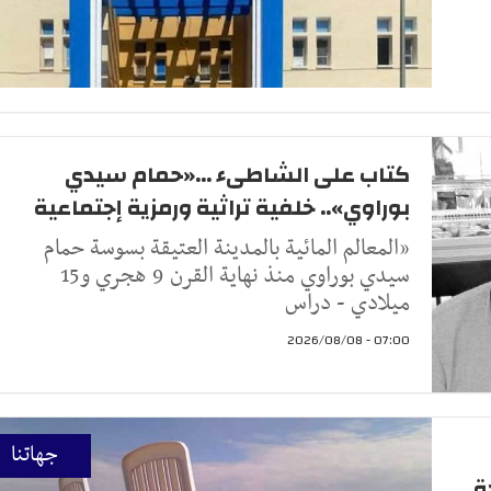
كتاب على الشاطىء ...«حمام سيدي
بوراوي».. خلفية تراثية ورمزية إجتماعية
«المعالم المائية بالمدينة العتيقة بسوسة حمام
سيدي بوراوي منذ نهاية القرن 9 هجري و15
ميلادي - دراس
07:00 - 2026/08/08
جهاتنا
ة