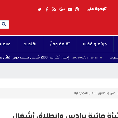
تابعونا على
Search
جرائم و قضايا
ثقافة وفنّ
اقتصاد
عالمية
إجلاء أكثر من 200 شخص بسبب حريق هائل قرب بحيرة جاردا شمال إيطاليا
16:58 - 2026/08/08
 برادس وانطلاق أشغال التجديد ليلا
منشأة مائية برادس وانطلاق أشغال