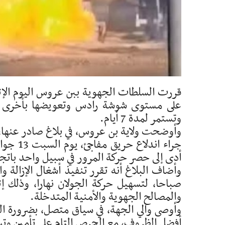
وتستمر لمدة 7 أيام.
وأوضحت ولاية بن عروس، في بلاغ صادر عنها، أن
جراء ان
أدى إلى حصر حركة المرور في سبيل واحد باتج
وأضاف البلاغ أنه تقرر تنفيذ أشغال الإزالة و
صباحا، لتسهيل حركة الجولان نهارا، وذلك
والمصالح الجهوية والأمنية المتدخلة.
وأوصى والي الجهة، في سياق متصل، بضرورة ال
أفضل الظروف، مع الحرص التام على تأمين وتسه