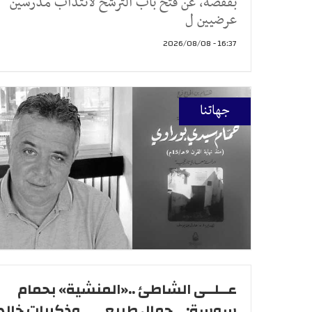
بقفصة، عن فتح باب الترشح لانتداب مدرسين
عرضيين ل
16:37 - 2026/08/08
جهاتنا
عــلــى الشاطئ ..«المنشية» بحمام
سوسة:... جمال طبيعي .. وذكريات خالد