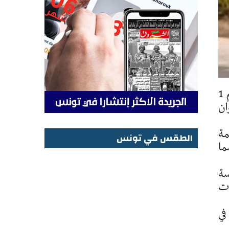
قررت السلطات الجهوية ببن عروس اليوم الإثنين، إزالة المنشأة المائية المتضررة بالطريق الوطنية رقم 1
طلق الأشغال يوم غد الثلاثاء 16 جوان
مة
الطقس في تونس
مما
الطقس في تونس
سة
ات
في