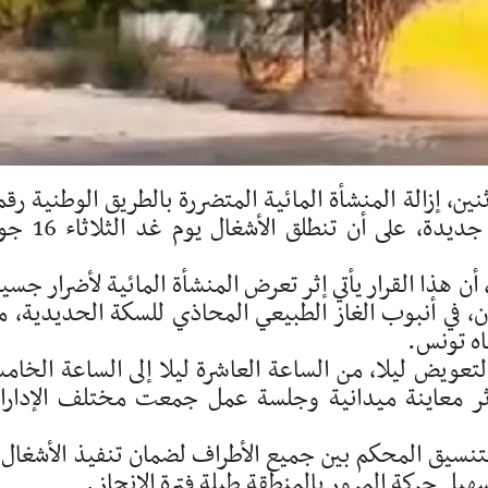
على مستوى شوشة رادس وتعويضها بأخرى جديدة، على أن تن
 هذا القرار يأتي إثر تعرض المنشأة المائية لأضرار جسي
دلاع حريق مفاجئ، يوم السبت 13 جوان، في أنبوب الغاز الطبيعي المحاذي للسكة الحديدية، 
اه تونس.
التعويض ليلا، من الساعة العاشرة ليلا إلى الساعة الخام
 إثر معاينة ميدانية وجلسة عمل جمعت مختلف الإدار
تنسيق المحكم بين جميع الأطراف لضمان تنفيذ الأشغال 
يل حركة المرور بالمنطقة طيلة فترة الإنجاز.