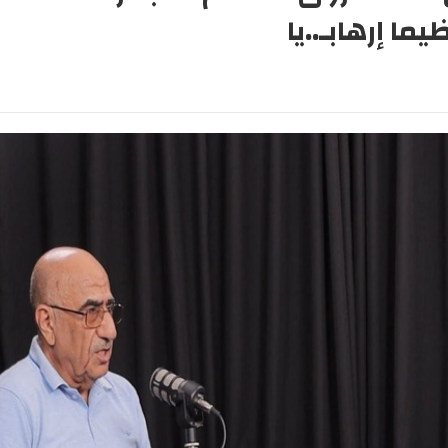
ا إرهابـ..يا