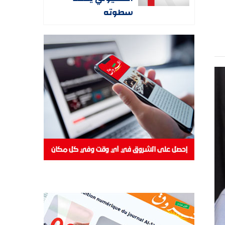
سطوته