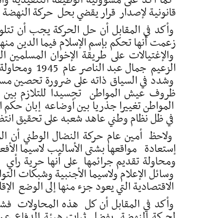
كما أكد على مسؤولية الوظيفة التنفيذية وأ
قانونية لإصدار قرار يقضي بحل حركة النهضة 
وأكد في المقابل أن حل الحركة يجب أن تتلو
زعمت أنها تحكم بإسم الإسلام فيما الدين منه
والإغتيالات على طريقة الإخوان المسلمين ا
الزعيم جمال عبد الناصر عام 1945 ومحاولة اغتيال الزعيم السوري حافظ الأسد عام 1980.
وشدد في السياق ذاته على ضرورة تحصين مسار 
ظروف عيش المواطن تجسيدا للتلازم بين ا
المواطن تغييرا جذريا بين أوضاعه إبان حكم 
في ظل نظام وطني عاهد شعبه على تحقيق انتظا
إستعادة مواقعها بشتى الأساليب لاسيما الأفعال
ومحاولة تقديم جرائمها على أنها حرية رأ
وسائل الإعلام ولاسيما الأجنبية وشبكات الت
الاقتصادية التي يعود جزء منها إلى الوضع ال
وأكد في المقابل أن كل هذه المحاولات 