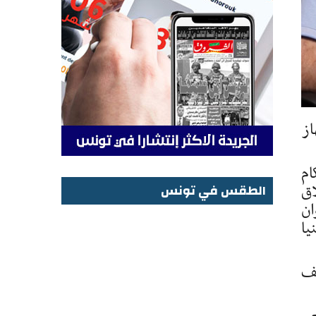
از
ام
اق
الطقس في تونس
ان
الطقس في تونس
يا
يف