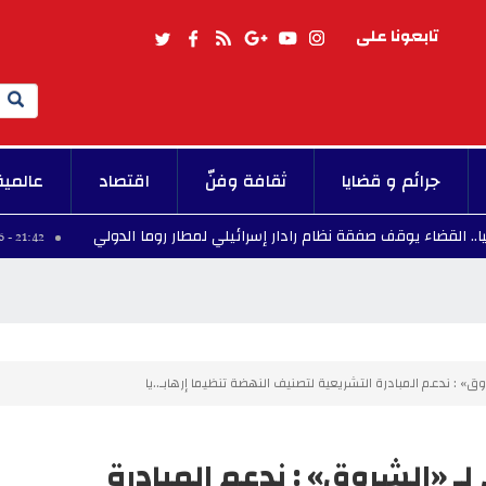
تابعونا على
Search
جرائم و قضايا
ثقافة وفنّ
اقتصاد
عالمية
 يوقف صفقة نظام رادار إسرائيلي لمطار روما الدولي
21:42 - 2026/08/06
ق» : ندعم المبادرة التشريعية لتصنيف النهضة تنظيما إرهابـ..يا
لـ «الشروق» : ندعم المبادرة