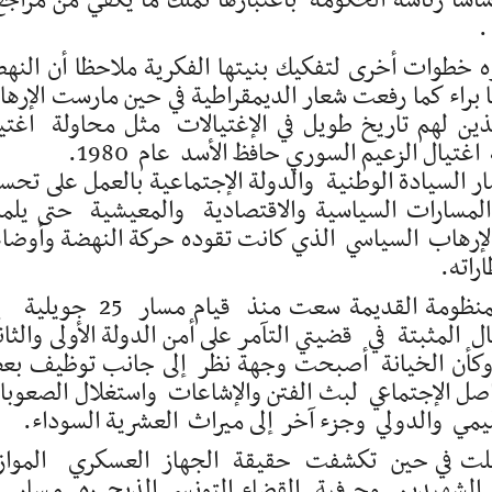
ساسا رئاسة الحكومة باعتبارها تملك ما يكفي من مرا
.
ه خطوات أخرى لتفكيك بنيتها الفكرية ملاحظا أن النه
ا براء كما رفعت شعار الديمقراطية في حين مارست الإره
لذين لهم تاريخ طويل في الإغتيالات مثل محاولة اغتي
السيادة الوطنية والدولة الإجتماعية بالعمل على تحس
لمسارات السياسية والاقتصادية والمعيشية حتى يل
الإرهاب السياسي الذي كانت تقوده حركة النهضة وأوضا
راته.
ولاحظ أمين عام حركة النضال الوطني أن المنظومة القديمة سعت منذ قيام مس
 المثبتة في قضيتي التآمر على أمن الدولة الأولى والثان
ي وكأن الخيانة أصبحت وجهة نظر إلى جانب توظيف ب
واصل الإجتماعي لبث الفتن والإشاعات واستغلال الصعوب
إقليمي والدولي وجزء آخر إلى ميراث العشرية السوداء.
فشلت في حين تكشفت حقيقة الجهاز العسكري الموا
لحرك