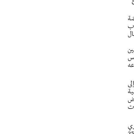
جع
ضة
اب
ال
ين
مس
عه
ار 25 جويلية إلى
ية
عض
ات
زي
ة النهضة بفضل ثبات هيئة الدفاع عن الشهيدين وحرفية القضاء التونسي الذيحرره مسار 25