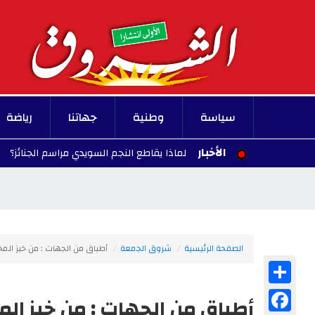
سياسة
وطنية
جهاتنا
رياضة
الأخبار
اة إبراهيموفيتش.. لماذا يقاطع النجم السويدي مراسم الجنائز؟
20:29 - 2026/08/07
الصفحة الرئيسية
شروق الجمعة
أطباق من الجهات : من خبز المخب
Share
Facebook
أطباق من الجهات : من خبز المخ