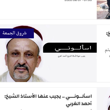
:
شروق الجمعة
تم
اسألــونـــي .. يجيب عنها الأستاذ الشيخ:
أحمد الغربي