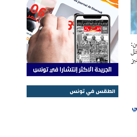
ن:
خل
بز
الطقس في تونس
الطقس في تونس
ي