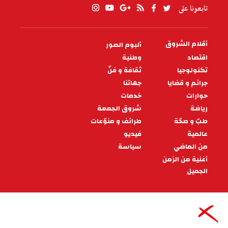
تابعونا على
أقلام الشروق
ألبوم الصور
PIED
DE
اقتصاد
وطنية
PAGE
تكنولوجيا
ثقافة و فنّ
جرائم و قضايا
جهاتنا
حوارات
خدمات
رياضة
شروق الجمعة
طبّ و صحّة
طرائف و منوّعات
عالمية
فيديو
من الماضي
سياسة
أغنية من الزمن
الجميل