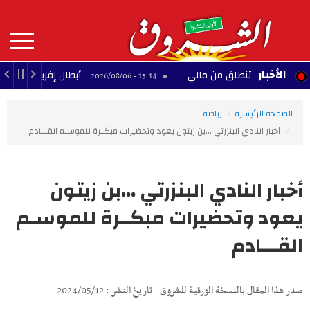
Aller
au
contenu
principal
MAIN
الأخبار
و المجد تنطلق من مالي
أبطال إفريقيا: القرعة تضع الت
13:14 - 2026/08/06
NAVIGATION
الصفحة الرئيسية
رياضة
أخبار النادي البنزرتي ...بن زيتون يعود وتحضيرات مبكــرة للموسـم القـــادم
أخبار النادي البنزرتي ...بن زيتون
يعود وتحضيرات مبكــرة للموسـم
القـــادم
صدر هذا المقال بالنسخة الورقية للشروق - تاريخ النشر : 2024/05/12