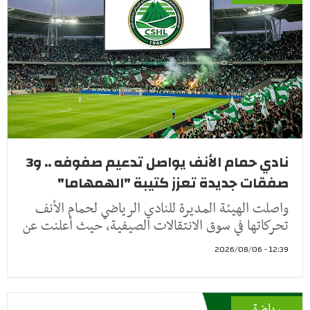
نادي حمام الأنف يواصل تدعيم صفوفه .. و3
صفقات جديدة تعزز كتيبة "الهمهاما"
واصلت الهيئة المديرة للنادي الرياضي لحمام الأنف
تحركاتها في سوق الانتقالات الصيفية، حيث أعلنت عن
12:39 - 2026/08/06
رياضة